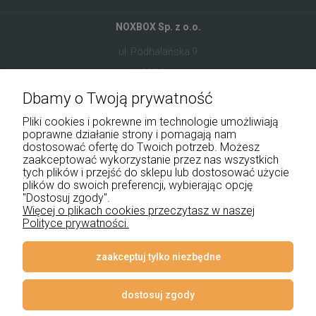
NOXBOX Sp. z o.o.
ul. Podhalańska 9
41-907 Bytom
Dbamy o Twoją prywatność
+48 534 555 344
Pliki cookies i pokrewne im technologie umożliwiają
sklep@noxbox.pl
poprawne działanie strony i pomagają nam
dostosować ofertę do Twoich potrzeb. Możesz
zaakceptować wykorzystanie przez nas wszystkich
Pomoc
tych plików i przejść do sklepu lub dostosować użycie
plików do swoich preferencji, wybierając opcję
Moje konto
"Dostosuj zgody".
Więcej o plikach cookies przeczytasz w naszej
Polityce prywatności.
Płatności i dostawa
Informacje
zaakceptuj tylko niezbędne
O nas
dostosuj zgody