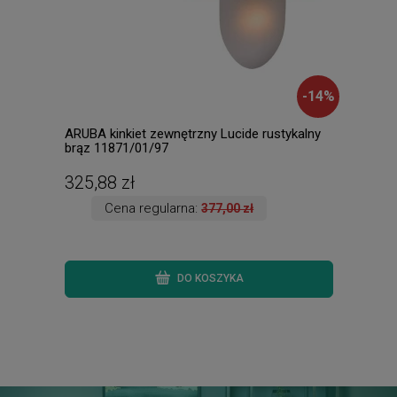
-
14
%
ARUBA kinkiet zewnętrzny Lucide rustykalny
TARY
brąz 11871/01/97
biały
325,88 zł
136
Cena regularna:
377,00 zł
DO KOSZYKA