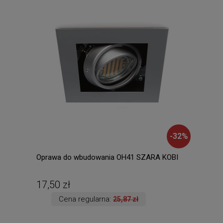
-
32
%
Oprawa do wbudowania OH41 SZARA KOBI
Amad
ście
ręki.
17,50 zł
135
Cena regularna:
25,87 zł