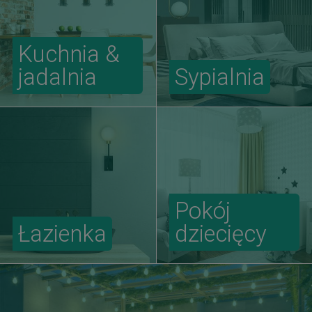
Kuchnia &
jadalnia
Sypialnia
Pokój
Łazienka
dziecięcy