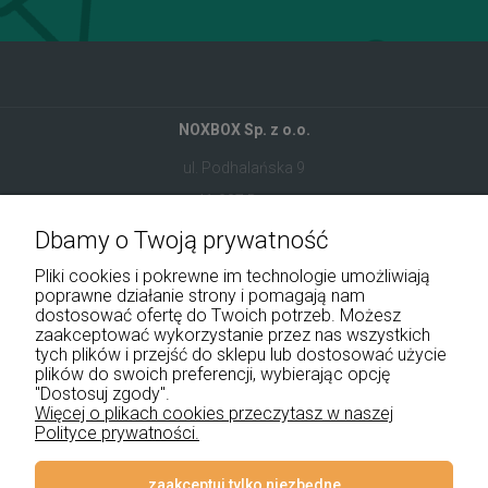
NOXBOX Sp. z o.o.
ul. Podhalańska 9
41-907 Bytom
Dbamy o Twoją prywatność
+48 534 555 344
Pliki cookies i pokrewne im technologie umożliwiają
sklep@noxbox.pl
poprawne działanie strony i pomagają nam
dostosować ofertę do Twoich potrzeb. Możesz
zaakceptować wykorzystanie przez nas wszystkich
Pomoc
tych plików i przejść do sklepu lub dostosować użycie
plików do swoich preferencji, wybierając opcję
Moje konto
"Dostosuj zgody".
Więcej o plikach cookies przeczytasz w naszej
Polityce prywatności.
Płatności i dostawa
Informacje
zaakceptuj tylko niezbędne