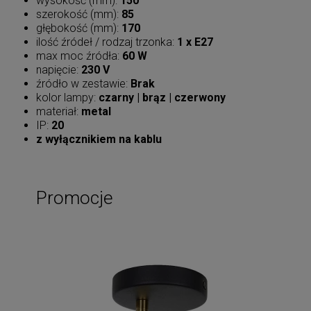
wysokość (mm):
150
szerokość (mm):
85
głębokość (mm):
170
ilość źródeł / rodzaj trzonka:
1 x E27
max moc źródła:
60 W
napięcie:
230 V
źródło w zestawie:
Brak
kolor lampy:
czarny | brąz | czerwony
materiał:
metal
IP:
20
z wyłącznikiem na kablu
Promocje