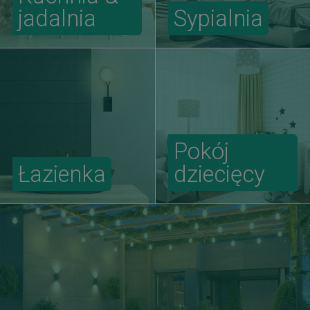
jadalnia
Sypialnia
Pokój
Łazienka
dziecięcy