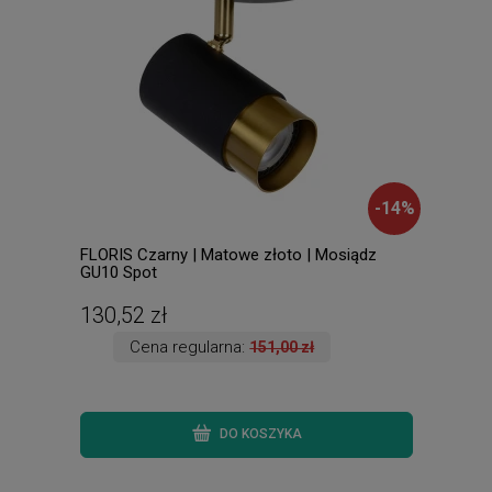
-
14
%
FLORIS Czarny | Matowe złoto | Mosiądz
FRAN
GU10 Spot
ście
130,52 zł
960
Cena regularna:
151,00 zł
DO KOSZYKA