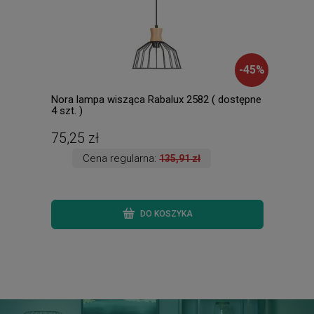
-
45
%
Nora lampa wisząca Rabalux 2582 ( dostępne
Mila
4 szt. )
Lamp
dost
75,25 zł
196
Cena regularna:
135,91 zł
DO KOSZYKA