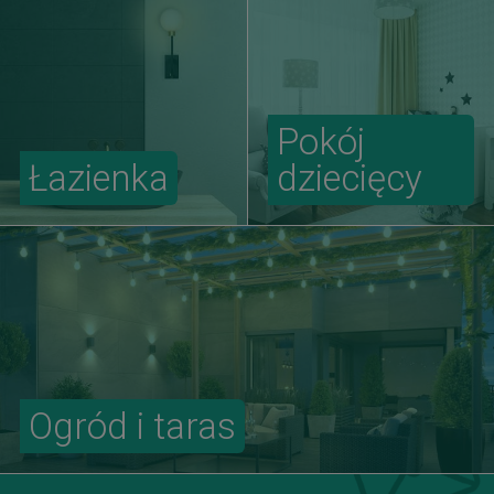
Pokój
Łazienka
dziecięcy
Ogród i taras