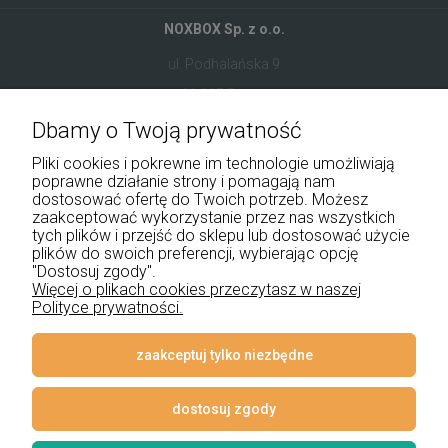
NOXBOX Sp. z o.o.
ul. Podhalańska 9
41-907 Bytom
Dbamy o Twoją prywatność
+48 534 555 344
Pliki cookies i pokrewne im technologie umożliwiają
sklep@noxbox.pl
poprawne działanie strony i pomagają nam
dostosować ofertę do Twoich potrzeb. Możesz
zaakceptować wykorzystanie przez nas wszystkich
Pomoc
tych plików i przejść do sklepu lub dostosować użycie
plików do swoich preferencji, wybierając opcję
Moje konto
"Dostosuj zgody".
Więcej o plikach cookies przeczytasz w naszej
Polityce prywatności.
Płatności i dostawa
Informacje
zaakceptuj tylko niezbędne
O nas
dostosuj zgody