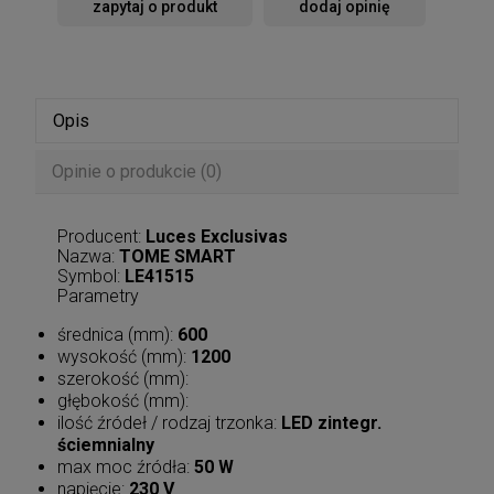
zapytaj o produkt
dodaj opinię
Opis
Opinie o produkcie (0)
Producent:
Luces Exclusivas
Nazwa:
TOME SMART
Symbol:
LE41515
Parametry
średnica (mm):
600
wysokość (mm):
1200
szerokość (mm):
głębokość (mm):
ilość źródeł / rodzaj trzonka:
LED zintegr.
ściemnialny
max moc źródła:
50 W
napięcie:
230 V