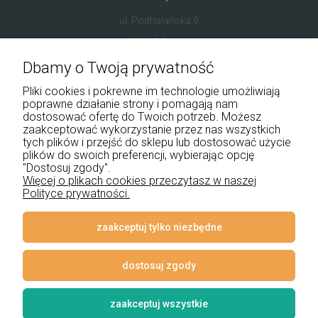
ul. Podhalańska 9
41-907 Bytom
Dbamy o Twoją prywatność
+48 534 555 344
Pliki cookies i pokrewne im technologie umożliwiają
sklep@noxbox.pl
poprawne działanie strony i pomagają nam
dostosować ofertę do Twoich potrzeb. Możesz
zaakceptować wykorzystanie przez nas wszystkich
Pomoc
tych plików i przejść do sklepu lub dostosować użycie
plików do swoich preferencji, wybierając opcję
"Dostosuj zgody".
Moje konto
Więcej o plikach cookies przeczytasz w naszej
Polityce prywatności.
Płatności i dostawa
Informacje
zaakceptuj tylko niezbędne
O nas
dostosuj zgody
zaakceptuj wszystkie