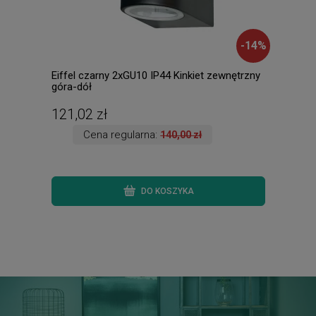
-
14
%
Eiffel czarny 2xGU10 IP44 Kinkiet zewnętrzny
ALPH
góra-dół
Plaf
121,02 zł
145
Cena regularna:
140,00 zł
DO KOSZYKA