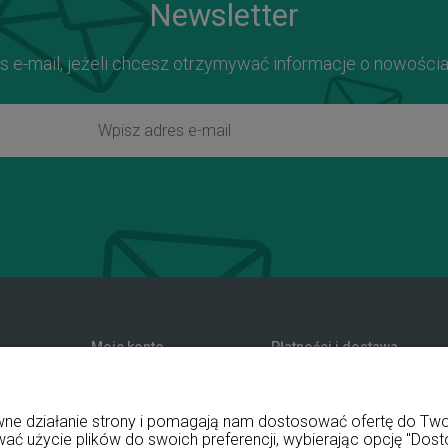
Newsletter
s e-mail, jeżeli chcesz otrzymywać informacje o nowości
Moje konto
Płatności i dostawa
zwroty
Twoje zamówienia
Formy płatności
nia
Ustawienia konta
Koszty dostawy
rawne działanie strony i pomagają nam dostosować ofertę do T
Przechowalnia
Czas realizacji zamówienia
wać użycie plików do swoich preferencji, wybierając opcję "Dost