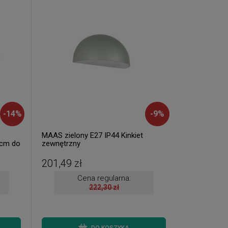
-
14
%
-
9
%
MAAS zielony E27 IP44 Kinkiet
8cm do
zewnętrzny
201,49 zł
Cena regularna:
222,30 zł