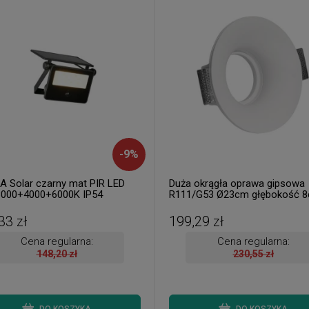
-
9
%
 Solar czarny mat PIR LED
Duża okrągła oprawa gipsowa
000+4000+6000K IP54
R111/G53 Ø23cm głębokość 
etlacz solarny z czujnikiem
malowania IP20
 i zmierzchu
33 zł
199,29 zł
Cena regularna:
Cena regularna:
148,20 zł
230,55 zł