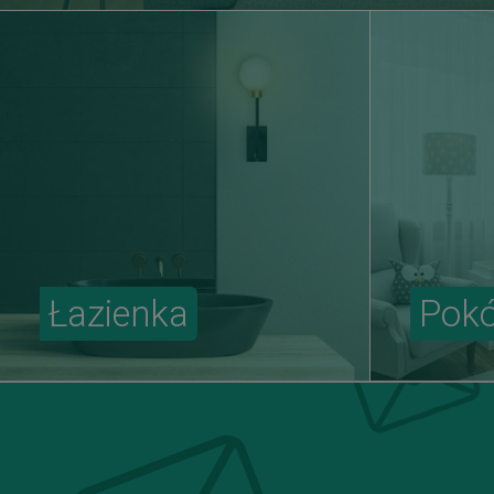
Łazienka
Pokó