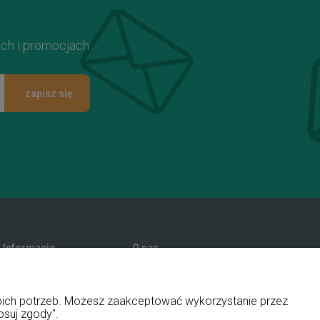
ach i promocjach
zapisz się
Informacje
O nas
Promocje
Kontakt i dane firmy
Polityka prywatności
Blog
woich potrzeb. Możesz zaakceptować wykorzystanie przez
O firmie
osuj zgody".