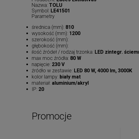
Nazwa:
TOLU
Symbol:
LE41501
Parametry
średnica (mm):
810
wysokość (mm):
1200
szerokość (mm):
głębokość (mm):
ilość źródeł / rodzaj trzonka:
LED zintegr. ściem
max moc źródła:
80 W
napięcie:
230 V
źródło w zestawie:
LED 80 W, 4000 lm, 3000K
kolor lampy:
biały mat
materiał:
aluminium/akryl
IP:
20
Promocje