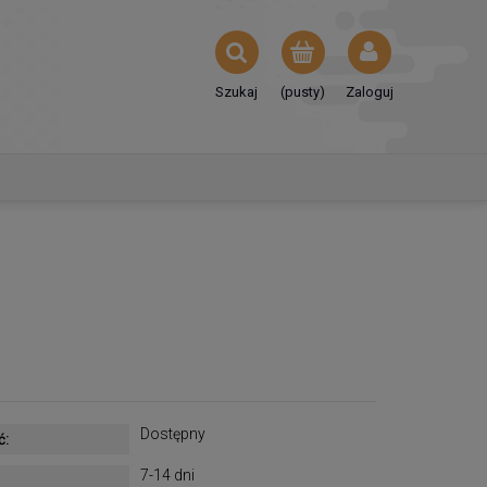
Szukaj
(pusty)
Zaloguj
Dostępny
ć:
7-14 dni