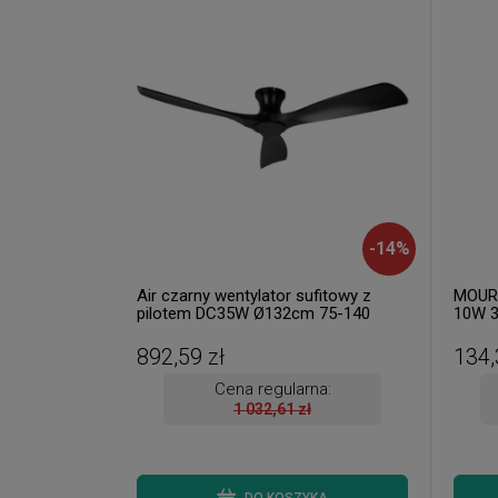
-
14
%
Air czarny wentylator sufitowy z
MOURA
pilotem DC35W Ø132cm 75-140
10W 3
obr./min 3 łopatki
Naświ
ruchu
892,59 zł
134,
Cena regularna:
1 032,61 zł