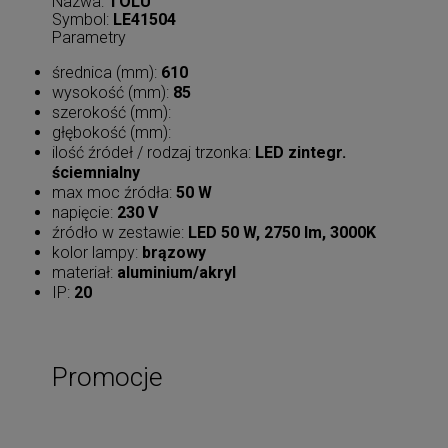
Nazwa:
TOLU
Symbol:
LE41504
Parametry
średnica (mm):
610
wysokość (mm):
85
szerokość (mm):
głębokość (mm):
ilość źródeł / rodzaj trzonka:
LED zintegr.
ściemnialny
max moc źródła:
50 W
napięcie:
230 V
źródło w zestawie:
LED 50 W, 2750 lm, 3000K
kolor lampy:
brązowy
materiał:
aluminium/akryl
IP:
20
Promocje