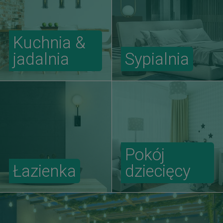
Kuchnia &
jadalnia
Sypialnia
Pokój
Łazienka
dziecięcy