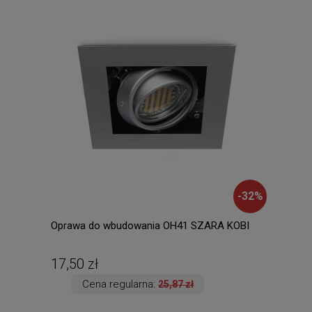
-
32
%
Oprawa do wbudowania OH41 SZARA KOBI
Amad
ście
ręki.
17,50 zł
135
Cena regularna:
25,87 zł