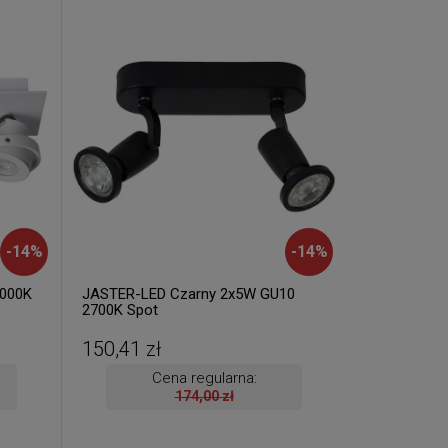
-
14
%
-
14
%
3000K
JASTER-LED Czarny 2x5W GU10
2700K Spot
150,41 zł
Cena regularna:
174,00 zł