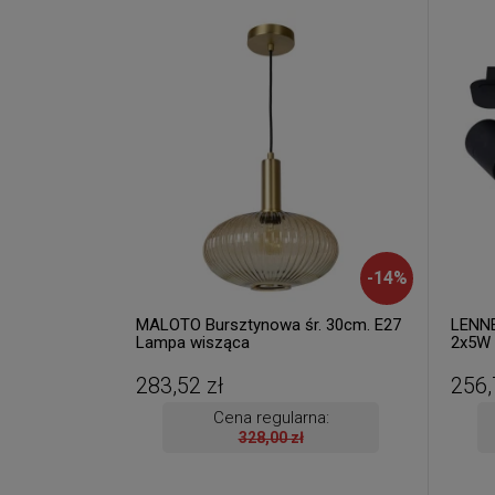
-
14
%
MALOTO Bursztynowa śr. 30cm. E27
LENNE
Lampa wisząca
2x5W 
26958
283,52 zł
256,
Cena regularna:
328,00 zł