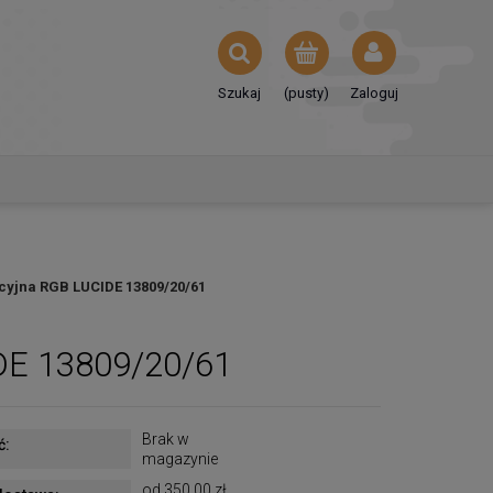
Szukaj
(pusty)
Zaloguj
yjna RGB LUCIDE 13809/20/61
DE 13809/20/61
Brak w
ć:
magazynie
od 350,00 zł