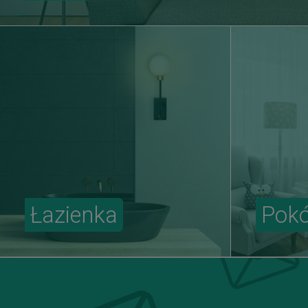
Łazienka
Pokó