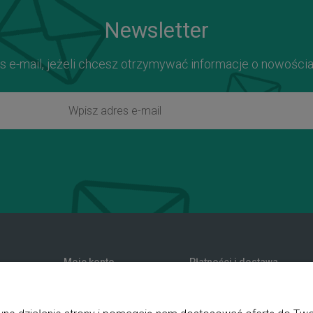
Newsletter
s e-mail, jeżeli chcesz otrzymywać informacje o nowości
Moje konto
Płatności i dostawa
zwroty
Twoje zamówienia
Formy płatności
nia
Ustawienia konta
Koszty dostawy