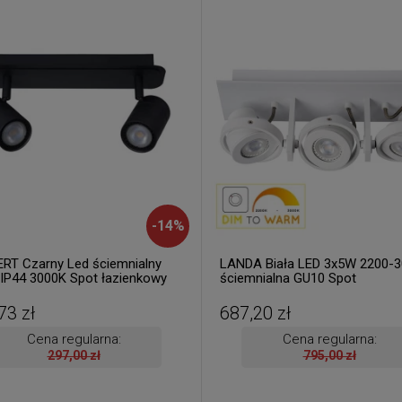
-
14
%
RT Czarny Led ściemnialny
LANDA Biała LED 3x5W 2200-
IP44 3000K Spot łazienkowy
ściemnialna GU10 Spot
/10/30
73 zł
687,20 zł
Cena regularna:
Cena regularna:
297,00 zł
795,00 zł