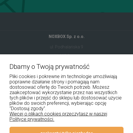
NOXBOX Sp. z o.o.
ul. Podhalańska 9
41-907 Bytom
Dbamy o Twoją prywatność
+48 534 555 344
Pliki cookies i pokrewne im technologie umożliwiają
sklep@noxbox.pl
poprawne działanie strony i pomagają nam
dostosować ofertę do Twoich potrzeb. Możesz
zaakceptować wykorzystanie przez nas wszystkich
Pomoc
tych plików i przejść do sklepu lub dostosować użycie
plików do swoich preferencji, wybierając opcję
Moje konto
"Dostosuj zgody".
Więcej o plikach cookies przeczytasz w naszej
Polityce prywatności.
Płatności i dostawa
Informacje