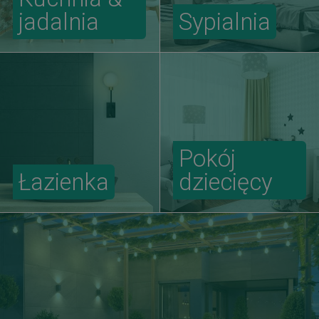
jadalnia
Sypialnia
Pokój
Łazienka
dziecięcy