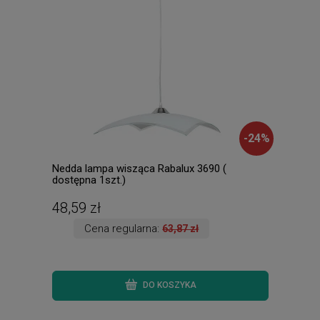
-
24
%
Nedda lampa wisząca Rabalux 3690 (
Palm
dostępna 1szt.)
dost
48,59 zł
111
Cena regularna:
63,87 zł
DO KOSZYKA