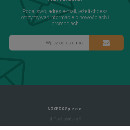
Podaj swój adres e-mail, jeżeli chcesz
otrzymywać informacje o nowościach i
promocjach
NOXBOX Sp. z o.o.
ul. Podhalańska 9
41-907 Bytom