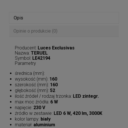
Opis
Opinie o produkcie (0)
Producent:
Luces Exclusivas
Nazwa:
TERUEL
Symbol:
LE42194
Parametry
średnica (mm):
wysokość (mm):
160
szerokość (mm):
160
głębokość (mm):
52
ilość źródeł / rodzaj trzonka:
LED zintegr.
max moc źródła:
6 W
napięcie:
230 V
źródło w zestawie:
LED 6 W, 420 lm, 3000K
kolor lampy:
biały
materiał:
aluminium