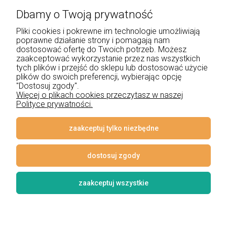
Dbamy o Twoją prywatność
+48 534 555 344
Pliki cookies i pokrewne im technologie umożliwiają
sklep@noxbox.pl
poprawne działanie strony i pomagają nam
dostosować ofertę do Twoich potrzeb. Możesz
zaakceptować wykorzystanie przez nas wszystkich
Pomoc
tych plików i przejść do sklepu lub dostosować użycie
plików do swoich preferencji, wybierając opcję
Moje konto
"Dostosuj zgody".
Więcej o plikach cookies przeczytasz w naszej
Polityce prywatności.
Płatności i dostawa
Informacje
zaakceptuj tylko niezbędne
O nas
dostosuj zgody
zaakceptuj wszystkie
© 2026 www.lampynox.pl | Projekt graficzny artorange studio
Styl graficzny i aplikacje ShopGadget.pl
Sklep internetowy Shoper