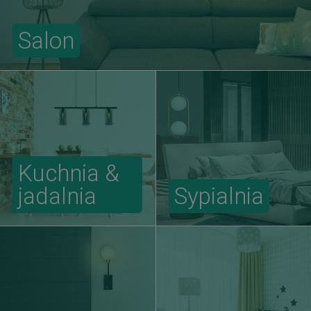
Salon
Kuchnia &
jadalnia
Sypialnia