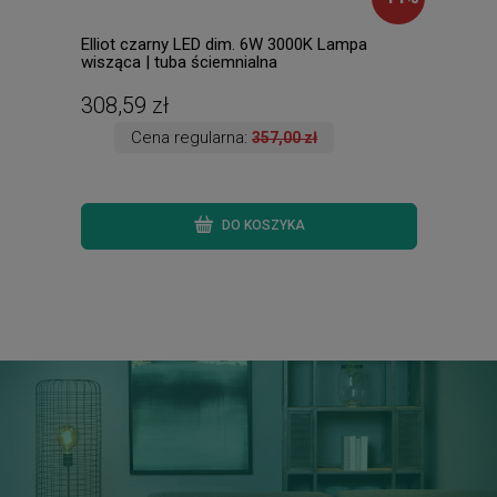
Elliot czarny LED dim. 6W 3000K Lampa
Isab
wisząca | tuba ściemnialna
Lamp
308,59 zł
606
Cena regularna:
357,00 zł
DO KOSZYKA