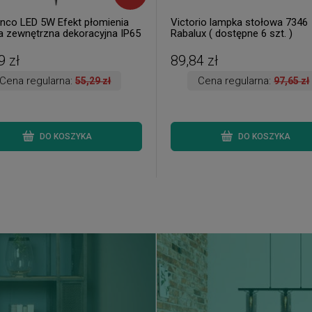
nco LED 5W Efekt płomienia
Victorio lampka stołowa 7346
 zewnętrzna dekoracyjna IP65
Rabalux ( dostępne 6 szt. )
x 8946 ( dostępne 2 szt. )
9 zł
89,84 zł
Cena regularna:
Cena regularna:
55,29 zł
97,65 zł
DO KOSZYKA
DO KOSZYKA