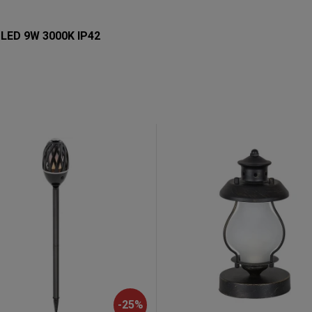
 LED 9W 3000K IP42
-
25
%