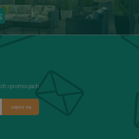
s
ach i promocjach
zapisz się