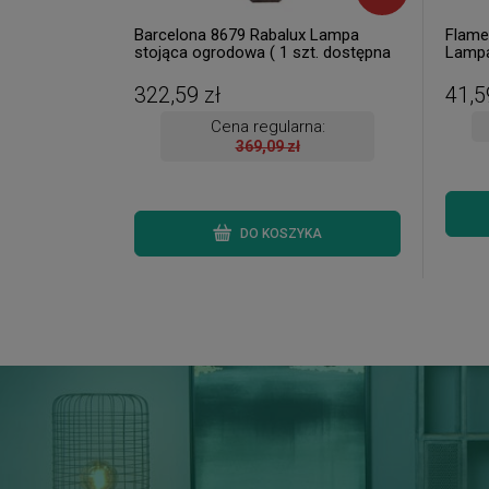
Barcelona 8679 Rabalux Lampa
Flame
stojąca ogrodowa ( 1 szt. dostępna
Lampa
od ręki. Wysyłka 24 h. )
Rabalu
322,59 zł
41,5
Cena regularna:
369,09 zł
DO KOSZYKA