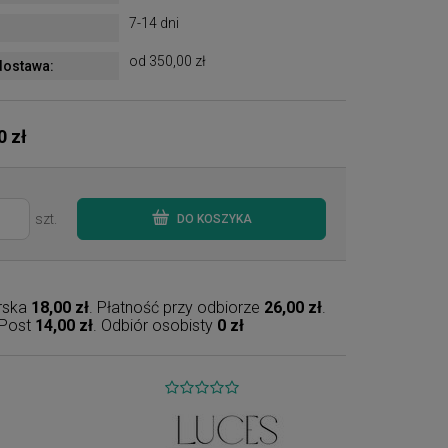
7-14 dni
od 350,00 zł
ostawa:
0 zł
szt.
DO KOSZYKA
erska
18,00 zł
. Płatność przy odbiorze
26,00 zł
.
nPost
14,00 zł
. Odbiór osobisty
0 zł