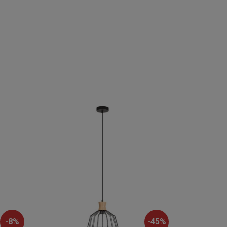
-
8
%
-
45
%