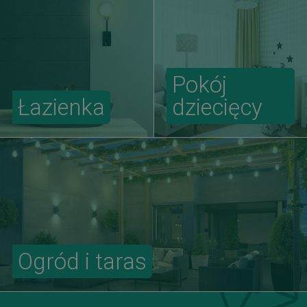
Pokój
Łazienka
dziecięcy
Ogród i taras