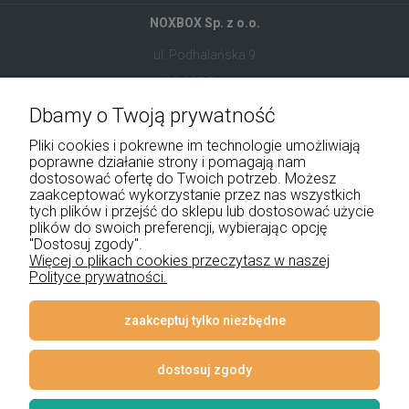
NOXBOX Sp. z o.o.
ul. Podhalańska 9
41-907 Bytom
Dbamy o Twoją prywatność
+48 534 555 344
Pliki cookies i pokrewne im technologie umożliwiają
sklep@noxbox.pl
poprawne działanie strony i pomagają nam
dostosować ofertę do Twoich potrzeb. Możesz
zaakceptować wykorzystanie przez nas wszystkich
Pomoc
tych plików i przejść do sklepu lub dostosować użycie
plików do swoich preferencji, wybierając opcję
Moje konto
"Dostosuj zgody".
Więcej o plikach cookies przeczytasz w naszej
Polityce prywatności.
Płatności i dostawa
Informacje
zaakceptuj tylko niezbędne
O nas
dostosuj zgody