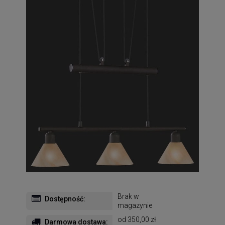
Brak w
Dostępność:
magazynie
od 350,00 zł
Darmowa dostawa: