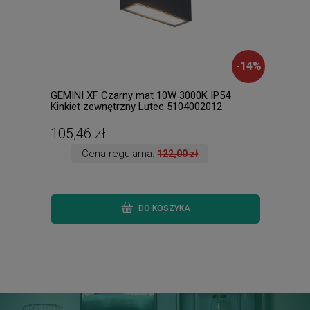
-
14
%
GEMINI XF Czarny mat 10W 3000K IP54
Samb
Kinkiet zewnętrzny Lutec 5104002012
IP44
105,46 zł
291
Cena regularna:
122,00 zł
DO KOSZYKA