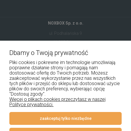
NOXBOX Sp. z o.o.
ul. Podhalańska 9
41-907 Bytom
Dbamy o Twoją prywatność
+48 534 555 344
Pliki cookies i pokrewne im technologie umożliwiają
sklep@noxbox.pl
poprawne działanie strony i pomagają nam
dostosować ofertę do Twoich potrzeb. Możesz
zaakceptować wykorzystanie przez nas wszystkich
Pomoc
tych plików i przejść do sklepu lub dostosować użycie
plików do swoich preferencji, wybierając opcję
Moje konto
"Dostosuj zgody".
Więcej o plikach cookies przeczytasz w naszej
Polityce prywatności.
Płatności i dostawa
Informacje
zaakceptuj tylko niezbędne
O nas