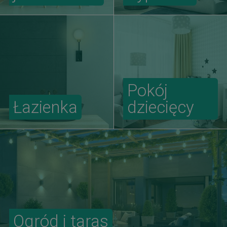
Pokój
Łazienka
dziecięcy
Ogród i taras