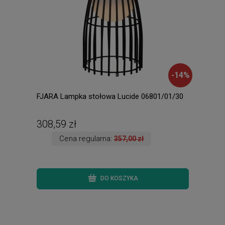
-
14
%
FJARA Lampka stołowa Lucide 06801/01/30
Delh
308,59 zł
107
Cena regularna:
357,00 zł
DO KOSZYKA