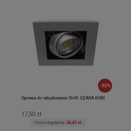
-
32
%
Oprawa do wbudowania OH41 SZARA KOBI
Amad
ście
ręki.
17,50 zł
135
Cena regularna:
25,87 zł