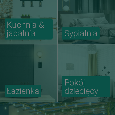
Kuchnia &
jadalnia
Sypialnia
Pokój
Łazienka
dziecięcy