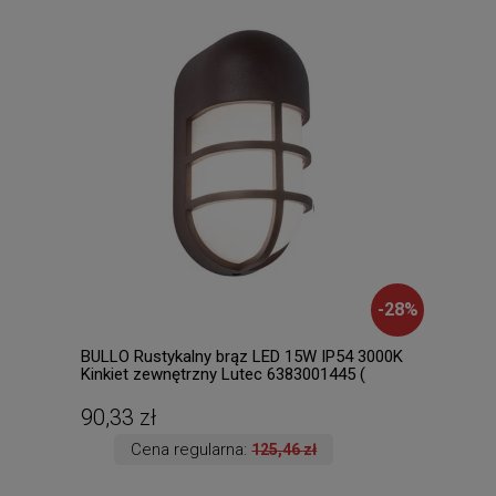
-
28
%
BULLO Rustykalny brąz LED 15W IP54 3000K
Lore
Kinkiet zewnętrzny Lutec 6383001445 (
Raba
dostępne 4 szt. )
90,33 zł
437
Cena regularna:
125,46 zł