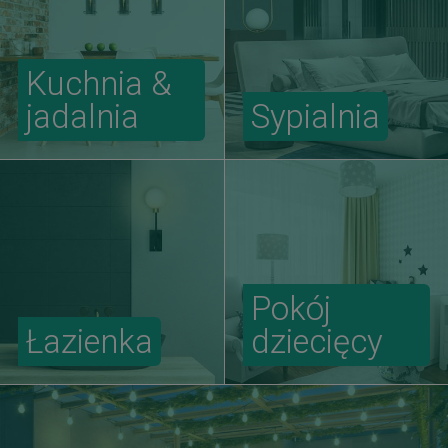
Kuchnia &
jadalnia
Sypialnia
Pokój
Łazienka
dziecięcy