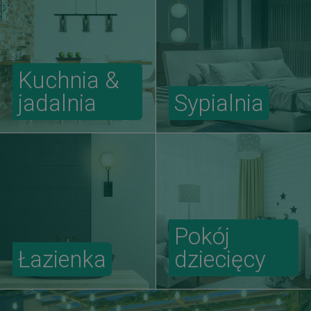
Kuchnia &
jadalnia
Sypialnia
Pokój
Łazienka
dziecięcy