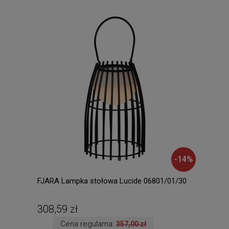
-
14
%
FJARA Lampka stołowa Lucide 06801/01/30
Delh
308,59 zł
107
Cena regularna:
357,00 zł