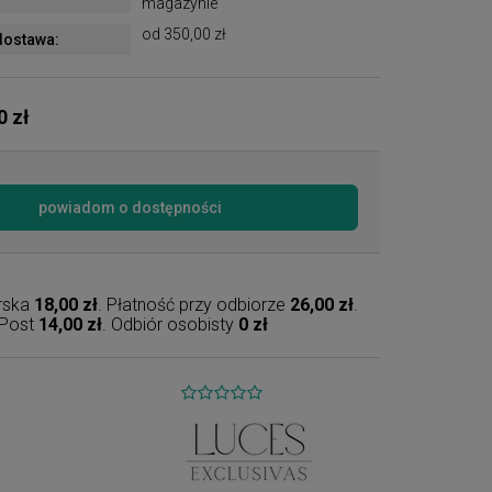
magazynie
od 350,00 zł
ostawa:
0 zł
powiadom o dostępności
erska
18,00 zł
. Płatność przy odbiorze
26,00 zł
.
nPost
14,00 zł
. Odbiór osobisty
0 zł