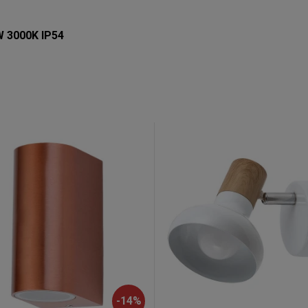
W 3000K IP54
-
14
%