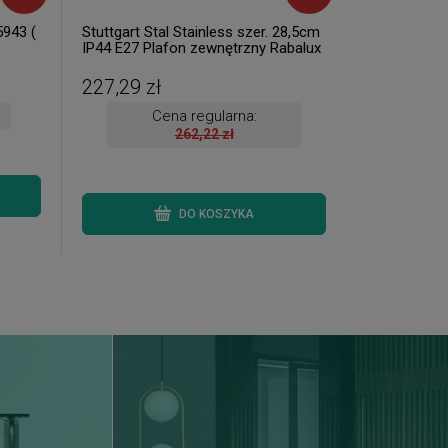
5943 (
Stuttgart Stal Stainless szer. 28,5cm
IP44 E27 Plafon zewnętrzny Rabalux
8227 ( 1 szt. dostępne od ręki.
Wysyłka 24 h. )
227,29 zł
Cena regularna:
262,22 zł
DO KOSZYKA