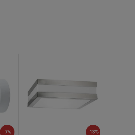
-
7
%
-
13
%