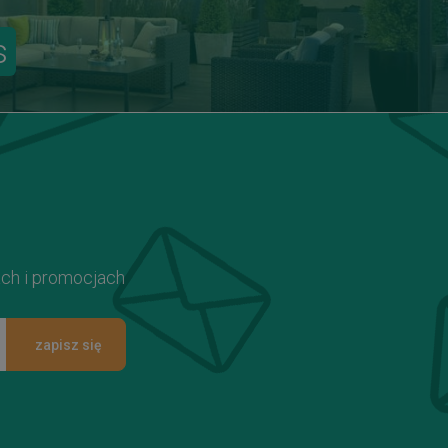
s
ach i promocjach
zapisz się