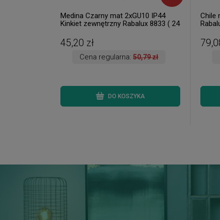
Medina Czarny mat 2xGU10 IP44
Chile 
Kinkiet zewnętrzny Rabalux 8833 ( 24
Rabalu
szt. dostępne od ręki. Wysyłka 24 h. )
45,20 zł
79,0
Cena regularna:
50,79 zł
DO KOSZYKA