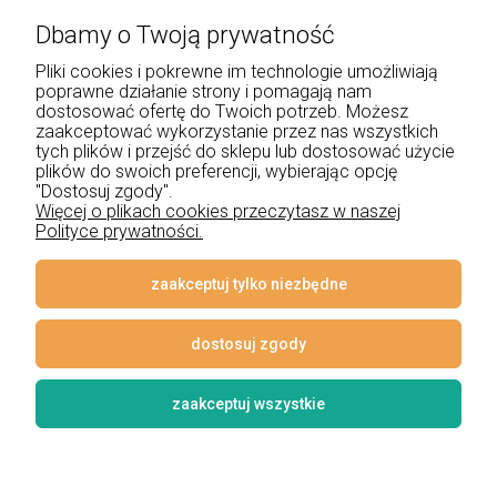
Dbamy o Twoją prywatność
+48 534 555 344
Pliki cookies i pokrewne im technologie umożliwiają
sklep@noxbox.pl
poprawne działanie strony i pomagają nam
dostosować ofertę do Twoich potrzeb. Możesz
zaakceptować wykorzystanie przez nas wszystkich
Pomoc
tych plików i przejść do sklepu lub dostosować użycie
plików do swoich preferencji, wybierając opcję
Moje konto
"Dostosuj zgody".
Więcej o plikach cookies przeczytasz w naszej
Polityce prywatności.
Płatności i dostawa
Informacje
zaakceptuj tylko niezbędne
O nas
dostosuj zgody
zaakceptuj wszystkie
© 2026 www.lampynox.pl | Projekt graficzny artorange studio
Styl graficzny i aplikacje ShopGadget.pl
Sklep internetowy Shoper