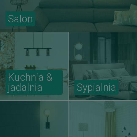
Salon
Kuchnia &
jadalnia
Sypialnia