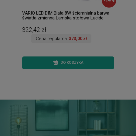
-
14
%
VARIO LED DIM Biała 8W ściemnialna barwa
SKAN
światła zmienna Lampka stołowa Lucide
2700
24656/10/31
0370
322,42 zł
682
Cena regularna:
373,00 zł
DO KOSZYKA