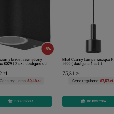
-
5
%
czarny kinkiet zewnętrzny
Elliot Czarny Lampa wisząca R
ux 8029 ( 2 szt. dostępne od
5600 ( dostępna 1 szt. )
Wysyłka 24 h. )
2 zł
75,31 zł
Cena regularna:
Cena regularna:
59,18 zł
87,57 zł
DO KOSZYKA
DO KOSZYKA