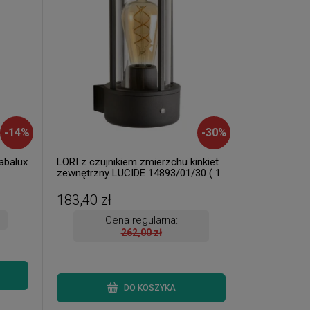
-
14
%
-
30
%
abalux
LORI z czujnikiem zmierzchu kinkiet
zewnętrzny LUCIDE 14893/01/30 ( 1
szt. dostępna od ręki. Wysyłka 24 h )
183,40 zł
Cena regularna:
262,00 zł
DO KOSZYKA