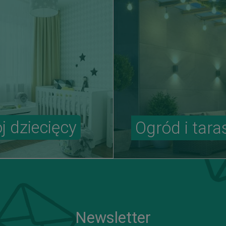
j dziecięcy
Ogród i tara
Newsletter