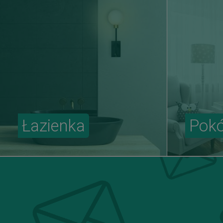
Łazienka
Pokó