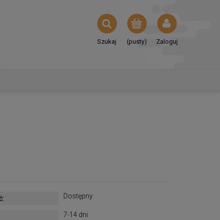
Szukaj
(pusty)
Zaloguj
Dostępny
ć:
7-14 dni