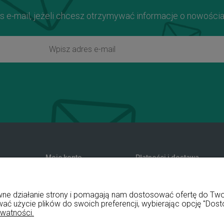
s e-mail, jeżeli chcesz otrzymywać informacje o nowości
Moje konto
Płatności i dostawa
zwroty
Twoje zamówienia
Formy płatności
nia
Ustawienia konta
Koszty dostawy
rawne działanie strony i pomagają nam dostosować ofertę do T
Przechowalnia
Czas realizacji zamówienia
wać użycie plików do swoich preferencji, wybierając opcję "Dost
ywatności.