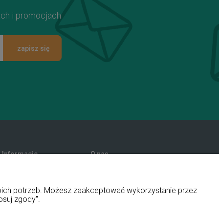
ach i promocjach
zapisz się
Informacje
O nas
Promocje
Kontakt i dane firmy
Polityka prywatności
Blog
woich potrzeb. Możesz zaakceptować wykorzystanie przez
O firmie
osuj zgody".