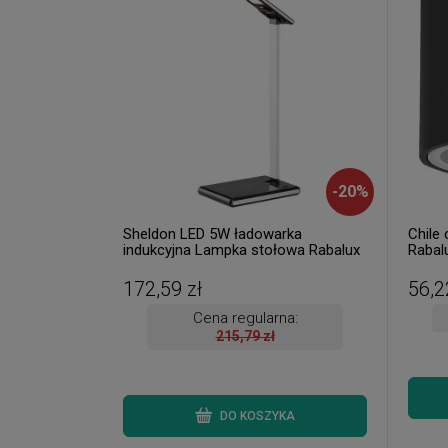
-
20
%
Sheldon LED 5W ładowarka
Chile 
indukcyjna Lampka stołowa Rabalux
Rabal
6019 ( dostępne 3 szt. )
ręki. 
172,59 zł
56,2
Cena regularna:
215,79 zł
DO KOSZYKA