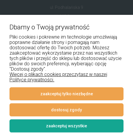
ul. Podhalańska 9
41-907 Bytom
Dbamy o Twoją prywatność
+48 534 555 344
Pliki cookies i pokrewne im technologie umożliwiają
sklep@noxbox.pl
poprawne działanie strony i pomagają nam
dostosować ofertę do Twoich potrzeb. Możesz
zaakceptować wykorzystanie przez nas wszystkich
Pomoc
tych plików i przejść do sklepu lub dostosować użycie
plików do swoich preferencji, wybierając opcję
Moje konto
"Dostosuj zgody".
Więcej o plikach cookies przeczytasz w naszej
Polityce prywatności.
Płatności i dostawa
Informacje
zaakceptuj tylko niezbędne
O nas
dostosuj zgody
zaakceptuj wszystkie