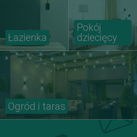
Pokój
Łazienka
dziecięcy
Ogród i taras