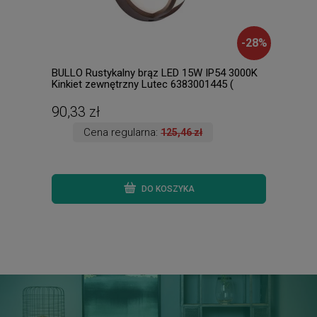
-
28
%
BULLO Rustykalny brąz LED 15W IP54 3000K
Lore
Kinkiet zewnętrzny Lutec 6383001445 (
Raba
dostępne 4 szt. )
90,33 zł
437
Cena regularna:
125,46 zł
DO KOSZYKA