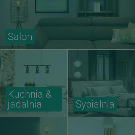
Salon
Kuchnia &
jadalnia
Sypialnia