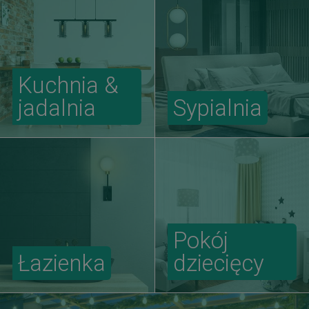
Kuchnia &
jadalnia
Sypialnia
Pokój
Łazienka
dziecięcy