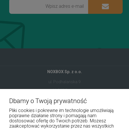
NOXBOX Sp. z o.o.
ul. Podhalańska 9
41-907 Bytom
Dbamy o Twoją prywatność
+48 534 555 344
Pliki cookies i pokrewne im technologie umożliwiają
sklep@noxbox.pl
poprawne działanie strony i pomagają nam
dostosować ofertę do Twoich potrzeb. Możesz
zaakceptować wykorzystanie przez nas wszystkich