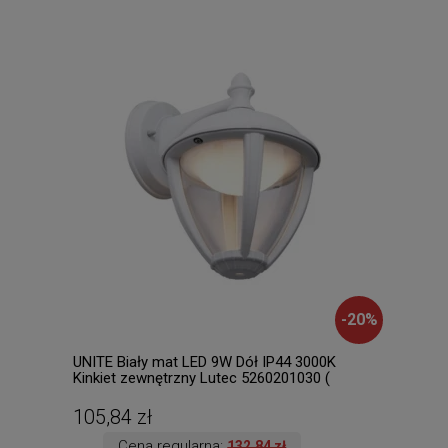
-
20
%
UNITE Biały mat LED 9W Dół IP44 3000K
Sori
Kinkiet zewnętrzny Lutec 5260201030 (
sufi
dostępna 1szt. )
ręki.
105,84 zł
328
Cena regularna:
132,84 zł