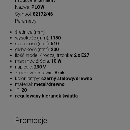
Producent:
Brilliant
Nazwa:
PLOW
Symbol:
82172/46
Parametry
średnica (mm):
wysokość (mm):
1150
szerokość (mm):
510
głębokość (mm):
200
ilość źródeł / rodzaj trzonka:
2 x E27
max moc źródła:
10 W
napięcie:
230 V
źródło w zestawie:
Brak
kolor lampy:
czarny stalowy/drewno
materiał:
metal/drewno
IP:
20
regulowany kierunek światła
Promocje