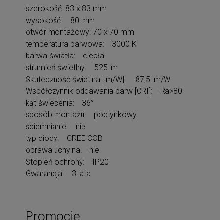
szerokość: 83 x 83 mm
wysokość: 80 mm
otwór montażowy: 70 x 70 mm
temperatura barwowa: 3000 K
barwa światła: ciepła
strumień świetlny: 525 lm
Skuteczność świetlna [lm/W]: 87,5 lm/W
Współczynnik oddawania barw [CRI]: Ra>80
kąt świecenia: 36°
sposób montażu: podtynkowy
ściemnianie: nie
typ diody: CREE COB
oprawa uchylna: nie
Stopień ochrony: IP20
Gwarancja: 3 lata
Promocje