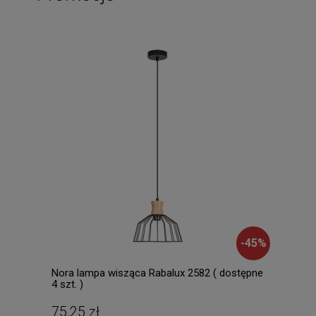
-
45
%
Nora lampa wisząca Rabalux 2582 ( dostępne
Mila
4 szt. )
Lamp
dost
75,25 zł
196