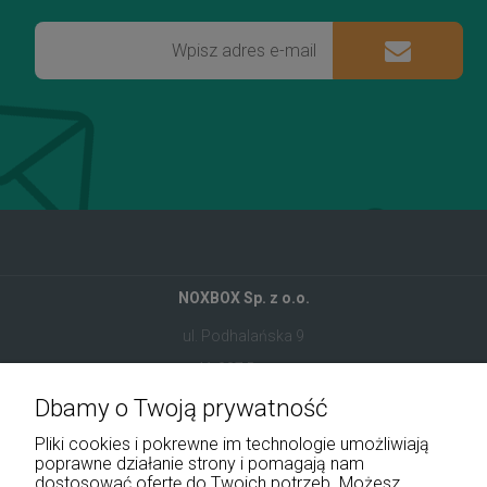
NOXBOX Sp. z o.o.
ul. Podhalańska 9
41-907 Bytom
Dbamy o Twoją prywatność
+48 534 555 344
Pliki cookies i pokrewne im technologie umożliwiają
sklep@noxbox.pl
poprawne działanie strony i pomagają nam
dostosować ofertę do Twoich potrzeb. Możesz