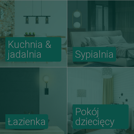
Kuchnia &
jadalnia
Sypialnia
Pokój
Łazienka
dziecięcy