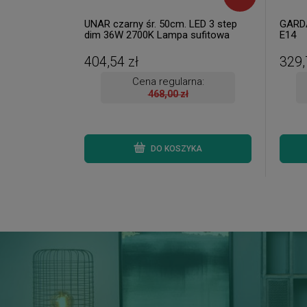
UNAR czarny śr. 50cm. LED 3 step
GARDA
dim 36W 2700K Lampa sufitowa
E14
404,54 zł
329,
Cena regularna:
468,00 zł
DO KOSZYKA