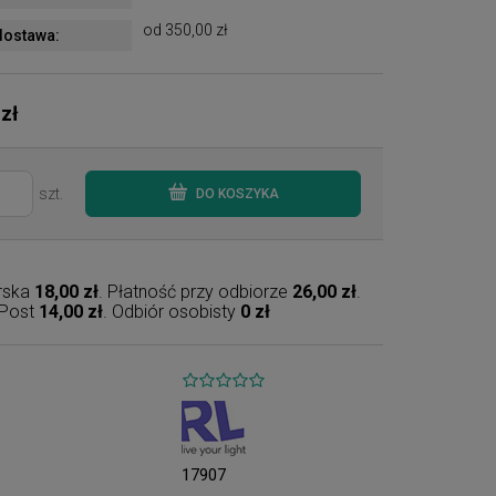
od 350,00 zł
ostawa:
 zł
szt.
DO KOSZYKA
erska
18,00 zł
. Płatność przy odbiorze
26,00 zł
.
nPost
14,00 zł
. Odbiór osobisty
0 zł
17907