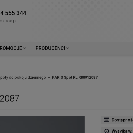
4 555 344
oxbox.pl
ROMOCJE
PRODUCENCI
 spoty do pokoju dziennego
PARIS Spot RL R80912087
12087
Dostępnoś
Wysyłka w: