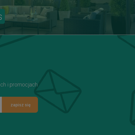
s
ach i promocjach
zapisz się