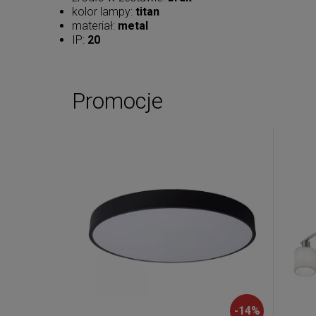
kolor lampy:
titan
materiał:
metal
IP:
20
Promocje
-
14
%