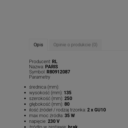
Opis
Opinie o produkcie (0)
Producent:
RL
Nazwa:
PARIS
Symbol:
R80912087
Parametry
średnica (mm):
wysokość (mm):
135
szerokość (mm):
250
głębokość (mm):
80
ilość źródeł / rodzaj trzonka:
2 x GU10
max moc źródła:
35 W
napięcie:
230 V
źródło w zestawie:
brak