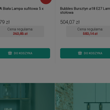
 Biała Lampa sufitowa 5 x
Bubbles Bursztyn ⌀18 E27 La
stołowa
79 zł
504,07 zł
Cena regularna:
Cena regularna:
363,85 zł
583,14 zł
DO KOSZYKA
DO KOSZYKA