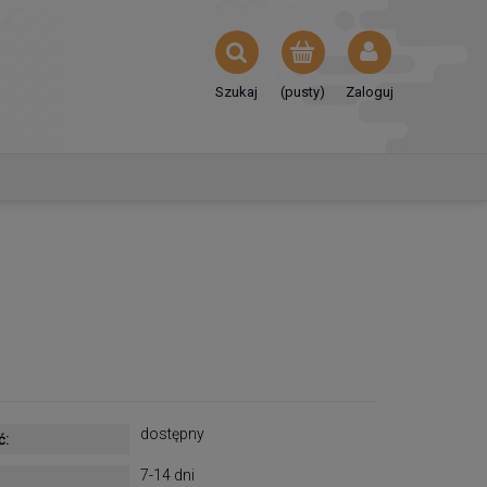
Szukaj
(pusty)
Zaloguj
dostępny
ć:
7-14 dni