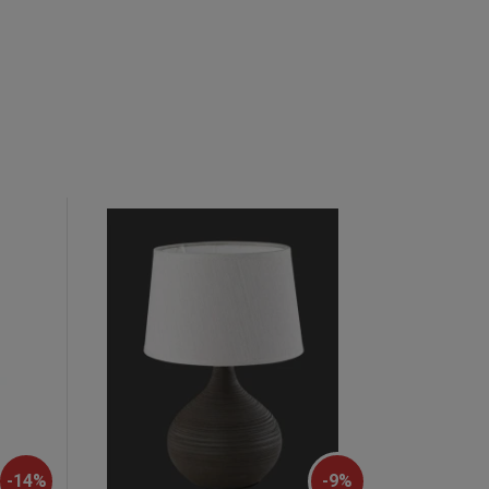
-
14
%
-
9
%