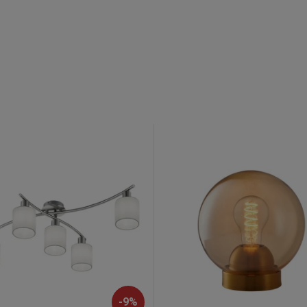
-
9
%