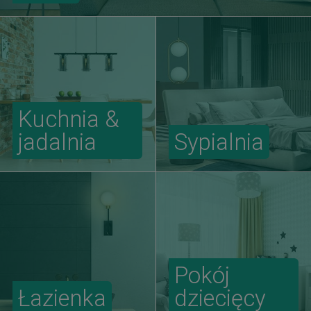
Kuchnia &
jadalnia
Sypialnia
Pokój
Łazienka
dziecięcy