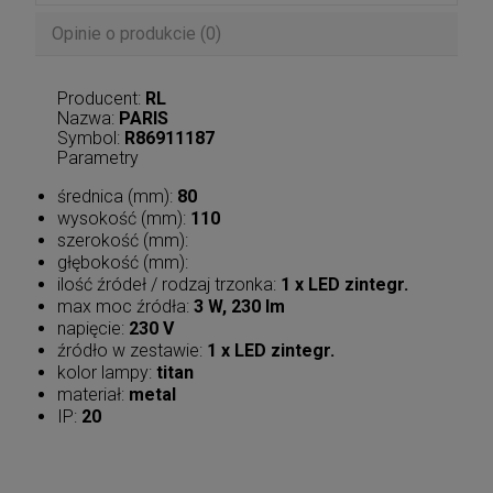
Opinie o produkcie (0)
Producent:
RL
Nazwa:
PARIS
Symbol:
R86911187
Parametry
średnica (mm):
80
wysokość (mm):
110
szerokość (mm):
głębokość (mm):
ilość źródeł / rodzaj trzonka:
1 x LED zintegr.
max moc źródła:
3 W, 230 lm
napięcie:
230 V
źródło w zestawie:
1 x LED zintegr.
kolor lampy:
titan
materiał:
metal
IP:
20