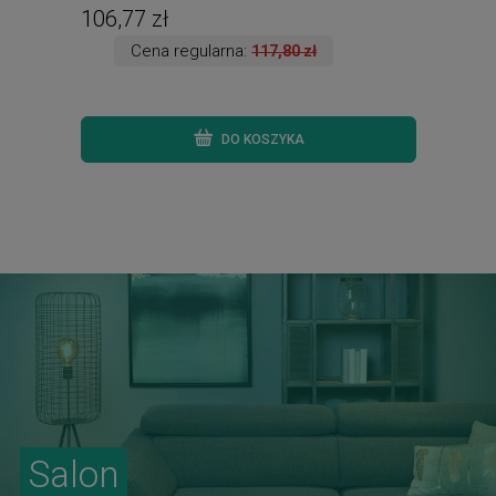
106,77 zł
91,
Cena regularna:
117,80 zł
DO KOSZYKA
Salon