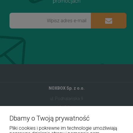
promocjach
NOXBOX Sp. z o.o.
ul. Podhalańska 9
41-907 Bytom
Dbamy o Twoją prywatność
+48 534 555 344
Pliki cookies i pokrewne im technologie umożliwiają
sklep@noxbox.pl