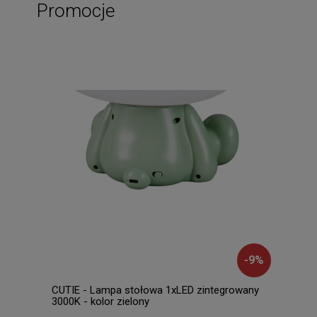
Promocje
-
9
%
CUTIE - Lampa stołowa 1xLED zintegrowany
TARY
3000K - kolor zielony
czar