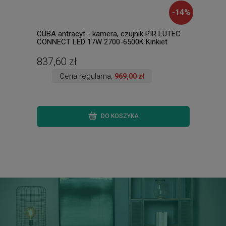
-
14
%
CUBA antracyt - kamera, czujnik PIR LUTEC
AARO
CONNECT LED 17W 2700-6500K Kinkiet
apli
zewnętrzny zarządzany aplikacją
wisz
837,60 zł
1 6
Cena regularna:
969,00 zł
DO KOSZYKA