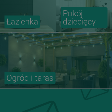
Pokój
Łazienka
dziecięcy
Ogród i taras