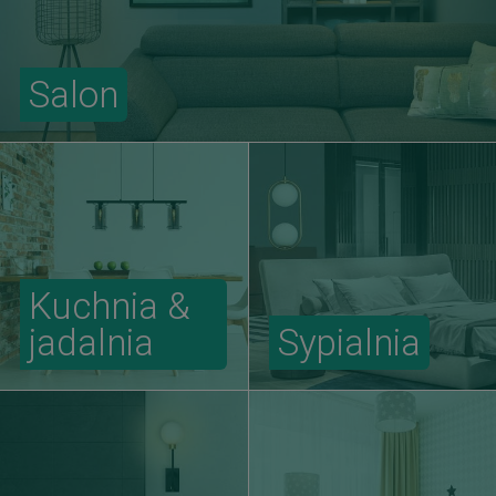
Salon
Kuchnia &
jadalnia
Sypialnia