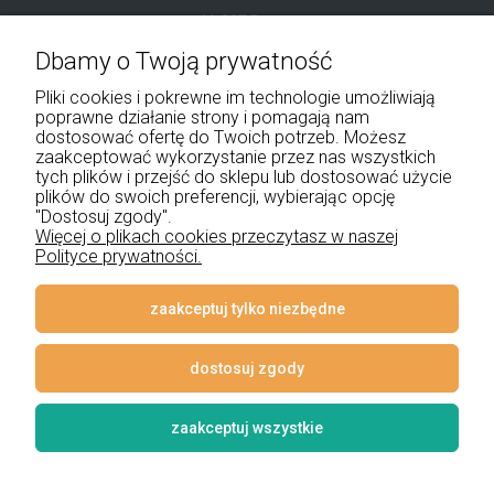
41-907 Bytom
Dbamy o Twoją prywatność
+48 534 555 344
Pliki cookies i pokrewne im technologie umożliwiają
sklep@noxbox.pl
poprawne działanie strony i pomagają nam
dostosować ofertę do Twoich potrzeb. Możesz
zaakceptować wykorzystanie przez nas wszystkich
Pomoc
tych plików i przejść do sklepu lub dostosować użycie
plików do swoich preferencji, wybierając opcję
Moje konto
"Dostosuj zgody".
Więcej o plikach cookies przeczytasz w naszej
Polityce prywatności.
Płatności i dostawa
Informacje
zaakceptuj tylko niezbędne
O nas
dostosuj zgody
zaakceptuj wszystkie
© 2026 www.lampynox.pl | Projekt graficzny artorange studio