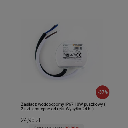
-
37
%
Zasilacz wodoodporny IP67 10W puszkowy (
Dusa
2 szt. dostępne od ręki. Wysyłka 24 h. )
dost
24,98 zł
145