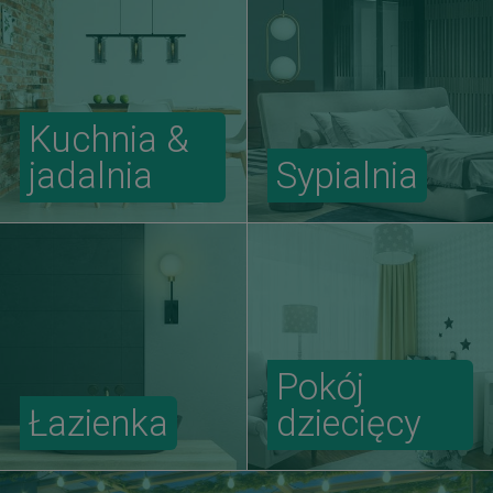
Kuchnia &
jadalnia
Sypialnia
Pokój
Łazienka
dziecięcy