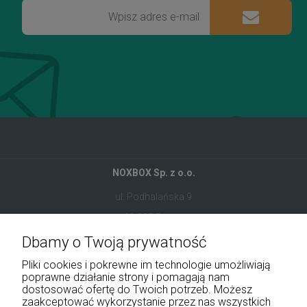
NOXBOX Sp. z o.o.
ul. Podhalańska 9
41-907 Bytom
Dbamy o Twoją prywatność
+48 534 555 344
Pliki cookies i pokrewne im technologie umożliwiają
sklep@noxbox.pl
poprawne działanie strony i pomagają nam
dostosować ofertę do Twoich potrzeb. Możesz
zaakceptować wykorzystanie przez nas wszystkich