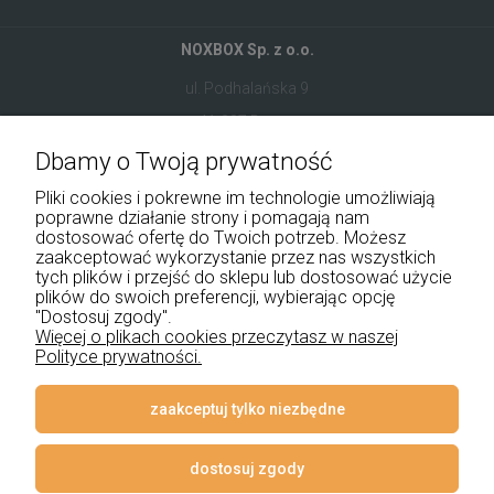
NOXBOX Sp. z o.o.
ul. Podhalańska 9
41-907 Bytom
Dbamy o Twoją prywatność
+48 534 555 344
Pliki cookies i pokrewne im technologie umożliwiają
sklep@noxbox.pl
poprawne działanie strony i pomagają nam
dostosować ofertę do Twoich potrzeb. Możesz
zaakceptować wykorzystanie przez nas wszystkich
Pomoc
tych plików i przejść do sklepu lub dostosować użycie
plików do swoich preferencji, wybierając opcję
Moje konto
"Dostosuj zgody".
Więcej o plikach cookies przeczytasz w naszej
Polityce prywatności.
Płatności i dostawa
Informacje
zaakceptuj tylko niezbędne
O nas
dostosuj zgody