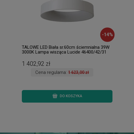
-
14
%
TALOWE LED Biała sr.60cm ściemnialna 39W
PRAC
3000K Lampa wisząca Lucide 46400/42/31
Lamp
1 402,92 zł
448
Cena regularna:
1 623,00 zł
DO KOSZYKA