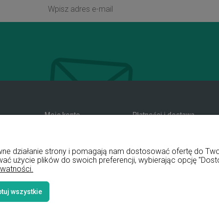
Moje konto
Płatności i dostawa
zwroty
Twoje zamówienia
Formy płatności
nia
Ustawienia konta
Koszty dostawy
rawne działanie strony i pomagają nam dostosować ofertę do T
Przechowalnia
Czas realizacji zamówienia
wać użycie plików do swoich preferencji, wybierając opcję "Dost
ywatności.
tuj wszystkie