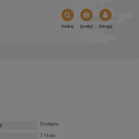
Szukaj
(pusty)
Zaloguj
Dostępny
ć:
7-14 dni