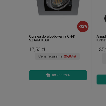
-
32
%
Oprawa do wbudowania OH41
Amade
SZARA KOBI
Kinkie
dostęp
17,50 zł
135,
Cena regularna:
25,87 zł
DO KOSZYKA