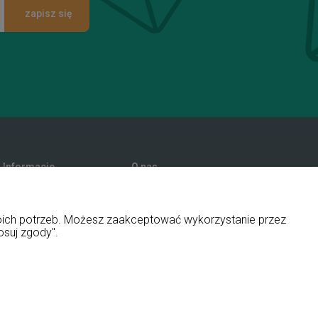
zapisz się
Informacje
O nas
Promocje
Kontakt i dane firmy
Polityka prywatności
Blog
woich potrzeb. Możesz zaakceptować wykorzystanie przez
O firmie
osuj zgody".