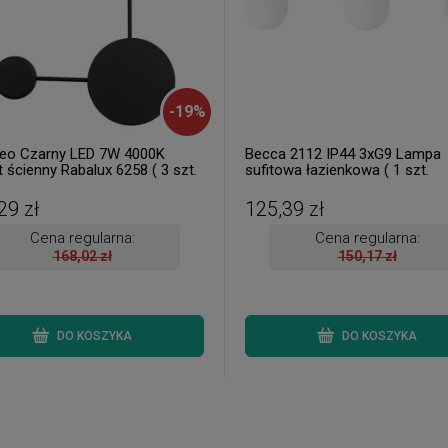
-
19
%
o Czarny LED 7W 4000K
Becca 2112 IP44 3xG9 Lampa
t ścienny Rabalux 6258 ( 3 szt.
sufitowa łazienkowa ( 1 szt.
ne od ręki. Wysyłka 24 h. )
dostępna od ręki. Wysyłka 24 h.
29 zł
125,39 zł
Cena regularna:
Cena regularna:
168,02 zł
150,17 zł
DO KOSZYKA
DO KOSZYKA