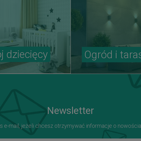
j dziecięcy
Ogród i tara
Newsletter
s e-mail, jeżeli chcesz otrzymywać informacje o nowości