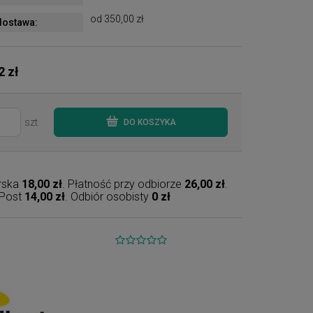
od 350,00 zł
ostawa:
2 zł
szt.
DO KOSZYKA
erska
18,00 zł
. Płatność przy odbiorze
26,00 zł
.
nPost
14,00 zł
. Odbiór osobisty
0 zł