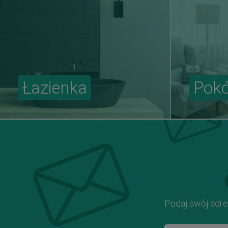
Łazienka
Pokó
Podaj swój adre