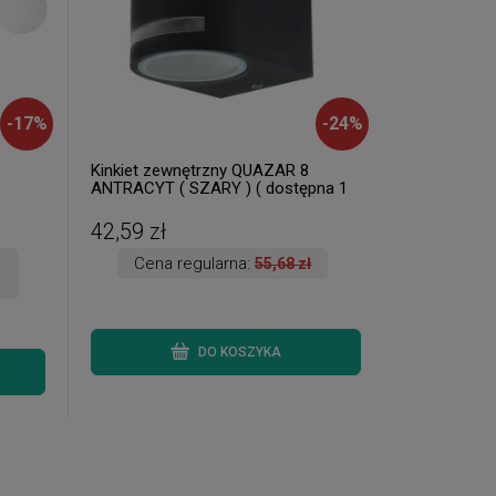
-
17
%
-
24
%
Kinkiet zewnętrzny QUAZAR 8
ANTRACYT ( SZARY ) ( dostępna 1
 )
szt. )
42,59 zł
Cena regularna:
55,68 zł
DO KOSZYKA