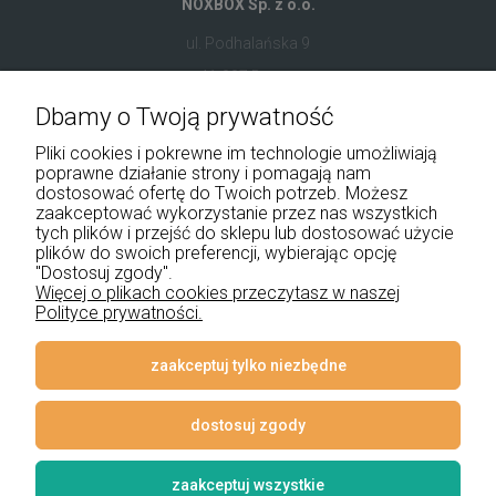
NOXBOX Sp. z o.o.
ul. Podhalańska 9
41-907 Bytom
Dbamy o Twoją prywatność
+48 534 555 344
Pliki cookies i pokrewne im technologie umożliwiają
sklep@noxbox.pl
poprawne działanie strony i pomagają nam
dostosować ofertę do Twoich potrzeb. Możesz
zaakceptować wykorzystanie przez nas wszystkich
Pomoc
tych plików i przejść do sklepu lub dostosować użycie
plików do swoich preferencji, wybierając opcję
Moje konto
"Dostosuj zgody".
Więcej o plikach cookies przeczytasz w naszej
Polityce prywatności.
Płatności i dostawa
Informacje
zaakceptuj tylko niezbędne
O nas
dostosuj zgody
zaakceptuj wszystkie