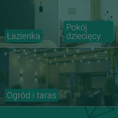
Pokój
Łazienka
dziecięcy
Ogród i taras