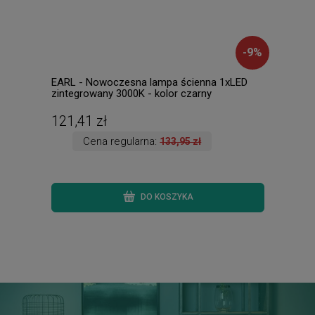
-
9
%
EARL - Nowoczesna lampa ścienna 1xLED
BANO
zintegrowany 3000K - kolor czarny
kolo
121,41 zł
152
Cena regularna:
133,95 zł
DO KOSZYKA