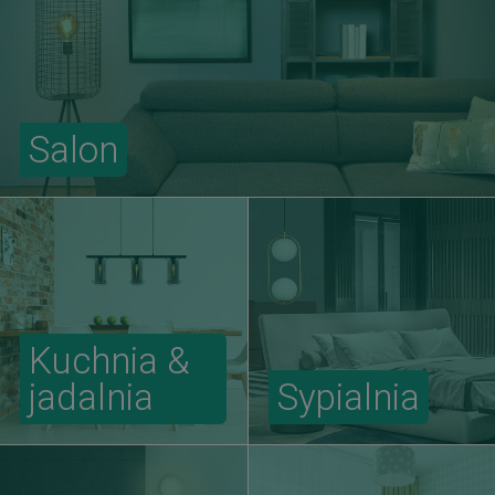
Salon
Kuchnia &
jadalnia
Sypialnia