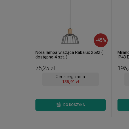
-
45
%
Nora lampa wisząca Rabalux 2582 (
Milan
dostępne 4 szt. )
IP43 
8375 (
Wysyłk
75,25 zł
196,
Cena regularna:
135,91 zł
DO KOSZYKA