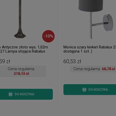
-
10
%
o Antyczne złoto wys. 1,02m
Monica szary kinkiet Rabalux 2
E27 Lampa stojąca Rabalux
dostępna 1 szt. )
 3 szt. dostępne od ręki.
a 24 h. )
59 zł
60,53 zł
Cena regularna:
Cena regularna:
68,78 zł
218,13 zł
DO KOSZYKA
DO KOSZYKA