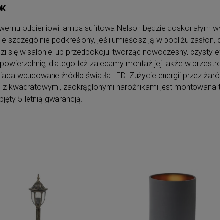
0K
óżowemu odcieniowi lampa sufitowa Nelson będzie doskonały
nie szczególnie podkreślony, jeśli umieścisz ją w pobliżu zasłon
ię w salonie lub przedpokoju, tworząc nowoczesny, czysty ef
 powierzchnię, dlatego też zalecamy montaż jej także w przest
ada wbudowane źródło światła LED. Zużycie energii przez żarów
z kwadratowymi, zaokrąglonymi narożnikami jest montowana t
jęty 5-letnią gwarancją.