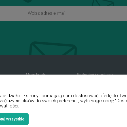
Moje konto
Płatności i dostawa
zwroty
Twoje zamówienia
Formy płatności
nia
Ustawienia konta
Koszty dostawy
rawne działanie strony i pomagają nam dostosować ofertę do T
Przechowalnia
Czas realizacji zamówienia
wać użycie plików do swoich preferencji, wybierając opcję "Dost
ywatności.
tuj wszystkie