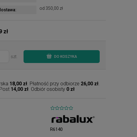
od 350,00 zł
ostawa:
9 zł
szt.
DO KOSZYKA
erska
18,00 zł
. Płatność przy odbiorze
26,00 zł
.
nPost
14,00 zł
. Odbiór osobisty
0 zł
R6140