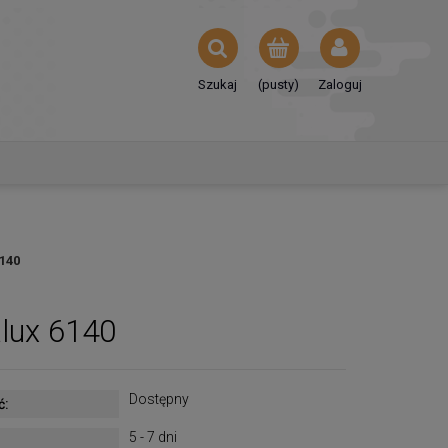
Szukaj
(pusty)
Zaloguj
140
lux 6140
Dostępny
ć:
5 - 7 dni