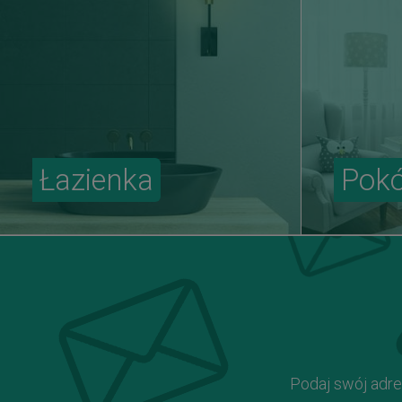
Łazienka
Pokó
Podaj swój adre