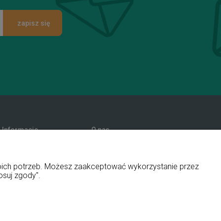
zapisz się
Informacje
O nas
Promocje
Kontakt i dane firmy
Polityka prywatności
Blog
woich potrzeb. Możesz zaakceptować wykorzystanie przez
O firmie
osuj zgody".