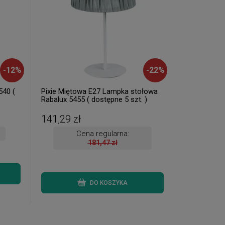
-
12
%
-
22
%
540 (
Pixie Miętowa E27 Lampka stołowa
Rabalux 5455 ( dostępne 5 szt. )
141,29 zł
Cena regularna:
181,47 zł
DO KOSZYKA