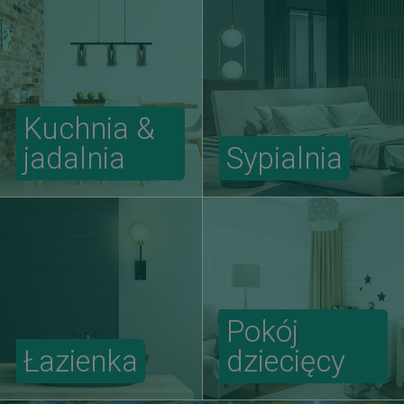
Kuchnia &
jadalnia
Sypialnia
Pokój
Łazienka
dziecięcy