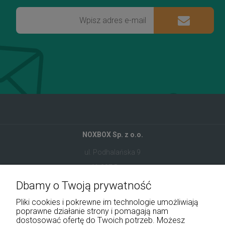
NOXBOX Sp. z o.o.
ul. Podhalańska 9
41-907 Bytom
Dbamy o Twoją prywatność
+48 534 555 344
Pliki cookies i pokrewne im technologie umożliwiają
sklep@noxbox.pl
poprawne działanie strony i pomagają nam
dostosować ofertę do Twoich potrzeb. Możesz