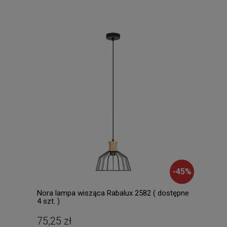
-
45
%
Nora lampa wisząca Rabalux 2582 ( dostępne
Mila
4 szt. )
Lamp
dost
75,25 zł
196