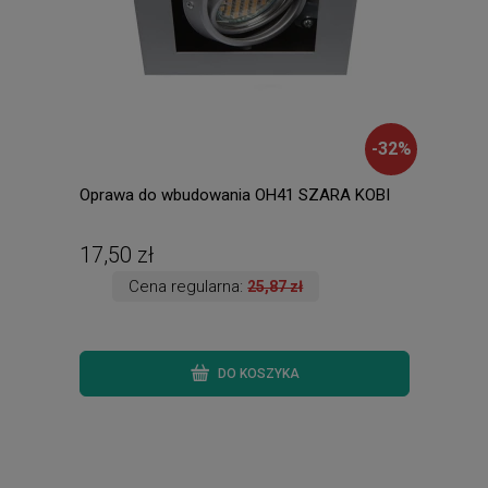
-
32
%
Oprawa do wbudowania OH41 SZARA KOBI
Amad
ście
ręki.
17,50 zł
135
Cena regularna:
25,87 zł
DO KOSZYKA