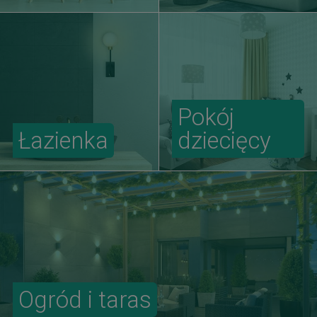
Pokój
Łazienka
dziecięcy
Ogród i taras