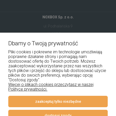
NOXBOX Sp. z o.o.
ul. Podhalańska 9
41-907 Bytom
Dbamy o Twoją prywatność
+48 534 555 344
Pliki cookies i pokrewne im technologie umożliwiają
sklep@noxbox.pl
poprawne działanie strony i pomagają nam
dostosować ofertę do Twoich potrzeb. Możesz
zaakceptować wykorzystanie przez nas wszystkich
Pomoc
tych plików i przejść do sklepu lub dostosować użycie
plików do swoich preferencji, wybierając opcję
"Dostosuj zgody".
Moje konto
Więcej o plikach cookies przeczytasz w naszej
Polityce prywatności.
Płatności i dostawa
Informacje
zaakceptuj tylko niezbędne
O nas
dostosuj zgody