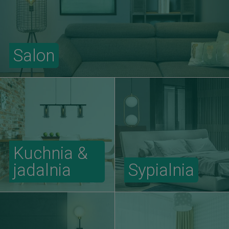
Salon
Kuchnia &
jadalnia
Sypialnia