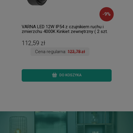
-
9
%
VARNA LED 12W IP54 z czujnikiem ruchu i
Chri
zmierzchu 4000K Kinkiet zewnętrzny ( 2 szt.
5886
dostępne od ręki. Wysyłka 24 h. )
112,59 zł
165
Cena regularna:
123,78 zł
DO KOSZYKA