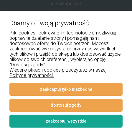
ul. Podhalańska 9
41-907 Bytom
Dbamy o Twoją prywatność
+48 534 555 344
Pliki cookies i pokrewne im technologie umożliwiają
sklep@noxbox.pl
poprawne działanie strony i pomagają nam
dostosować ofertę do Twoich potrzeb. Możesz
zaakceptować wykorzystanie przez nas wszystkich
Pomoc
tych plików i przejść do sklepu lub dostosować użycie
plików do swoich preferencji, wybierając opcję
Moje konto
"Dostosuj zgody".
Więcej o plikach cookies przeczytasz w naszej
Polityce prywatności.
Płatności i dostawa
Informacje
zaakceptuj tylko niezbędne
O nas
dostosuj zgody
zaakceptuj wszystkie