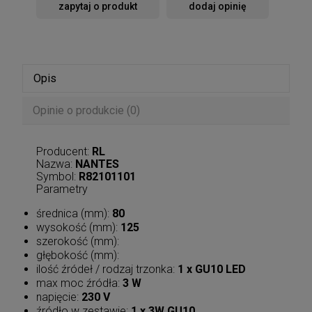
zapytaj o produkt
dodaj opinię
Opis
Opinie o produkcie (0)
Producent:
RL
Nazwa:
NANTES
Symbol:
R82101101
Parametry
średnica (mm):
80
wysokość (mm):
125
szerokość (mm):
głębokość (mm):
ilość źródeł / rodzaj trzonka:
1 x GU10 LED
max moc źródła:
3 W
napięcie:
230 V
źródło w zestawie:
1 x 3W GU10