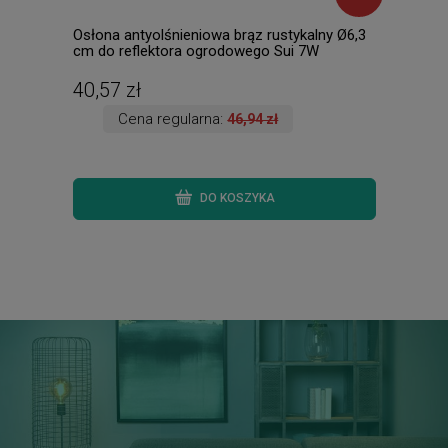
Osłona antyolśnieniowa brąz rustykalny Ø6,3
Sui 
cm do reflektora ogrodowego Sui 7W
Refl
40,57 zł
187
Cena regularna:
46,94 zł
DO KOSZYKA