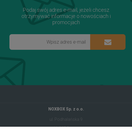
Podaj swój adres e-mail, jeżeli chcesz
otrzymywać informacje o nowościach i
promocjach
NOXBOX Sp. z o.o.
ul. Podhalańska 9
41-907 Bytom