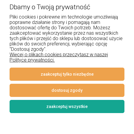
Dbamy o Twoją prywatność
+48 534 555 344
Pliki cookies i pokrewne im technologie umożliwiają
sklep@noxbox.pl
poprawne działanie strony i pomagają nam
dostosować ofertę do Twoich potrzeb. Możesz
zaakceptować wykorzystanie przez nas wszystkich
Pomoc
tych plików i przejść do sklepu lub dostosować użycie
plików do swoich preferencji, wybierając opcję
Moje konto
"Dostosuj zgody".
Więcej o plikach cookies przeczytasz w naszej
Polityce prywatności.
Płatności i dostawa
Informacje
zaakceptuj tylko niezbędne
O nas
dostosuj zgody
zaakceptuj wszystkie
© 2026 www.lampynox.pl | Projekt graficzny artorange studio
Styl graficzny i aplikacje ShopGadget.pl
Sklep internetowy Shoper
Premium