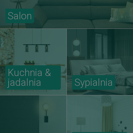
Salon
Kuchnia &
jadalnia
Sypialnia