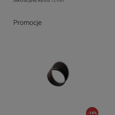
dekoracyjnej wynosi 72 mm.
Promocje
-
14
%