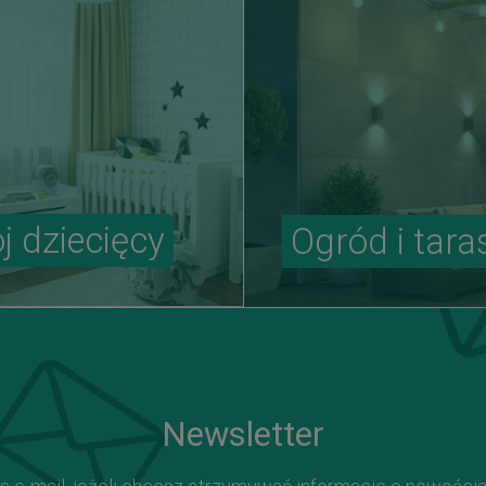
j dziecięcy
Ogród i tara
Newsletter