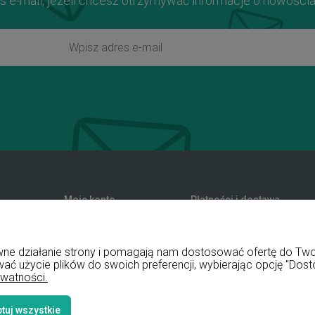
s e-mail, jeżeli chcesz otrzymywać informacje o nowości
Moje konto
Płatności i dostawa
zwroty
Twoje zamówienia
Formy płatności
nia
Ustawienia konta
Koszty dostawy
rawne działanie strony i pomagają nam dostosować ofertę do T
Przechowalnia
Czas realizacji zamówienia
wać użycie plików do swoich preferencji, wybierając opcję "Dost
ywatności.
tuj wszystkie