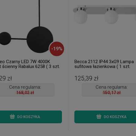
-
19
%
o Czarny LED 7W 4000K
Becca 2112 IP44 3xG9 Lampa
t ścienny Rabalux 6258 ( 3 szt.
sufitowa łazienkowa ( 1 szt.
ne od ręki. Wysyłka 24 h. )
dostępna od ręki. Wysyłka 24 h.
29 zł
125,39 zł
Cena regularna:
Cena regularna:
168,02 zł
150,17 zł
DO KOSZYKA
DO KOSZYKA