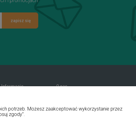
ach i promocjach
zapisz się
Informacje
O nas
Promocje
Kontakt i dane firmy
Polityka prywatności
Blog
woich potrzeb. Możesz zaakceptować wykorzystanie przez
O firmie
osuj zgody".