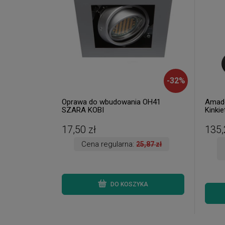
-
32
%
Oprawa do wbudowania OH41
Amade
SZARA KOBI
Kinkie
dostęp
17,50 zł
135,
Cena regularna:
25,87 zł
DO KOSZYKA