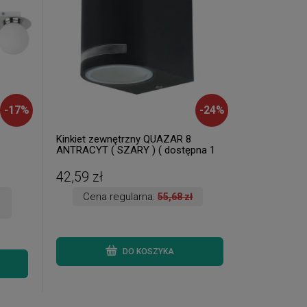
-
17
%
-
24
%
Kinkiet zewnętrzny QUAZAR 8
ANTRACYT ( SZARY ) ( dostępna 1
 )
szt. )
42,59 zł
Cena regularna:
55,68 zł
DO KOSZYKA