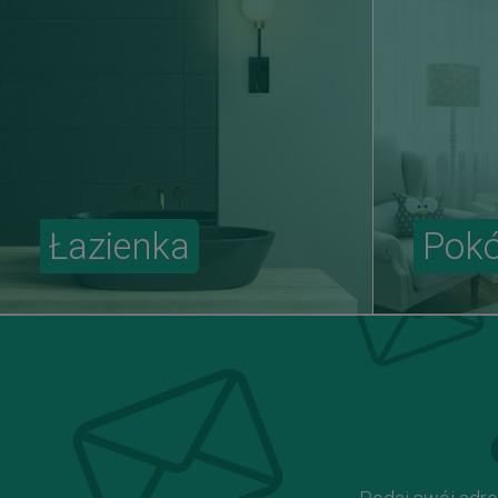
Łazienka
Pokó