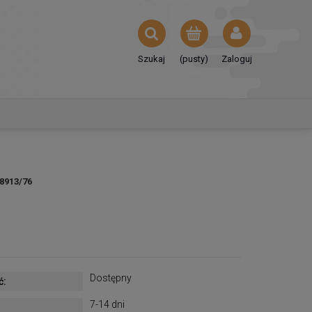
Szukaj
(pusty)
Zaloguj
8913/76
Dostępny
ć:
7-14 dni