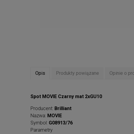
Opis
Produkty powiązane
Opinie o pr
Spot MOVIE Czarny mat 2xGU10
Producent:
Brilliant
Nazwa:
MOVIE
Symbol:
G08913/76
Parametry