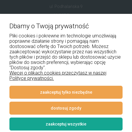
ul. Podhalańska 9
41-907 Bytom
Dbamy o Twoją prywatność
+48 534 555 344
Pliki cookies i pokrewne im technologie umożliwiają
sklep@noxbox.pl
poprawne działanie strony i pomagają nam
dostosować ofertę do Twoich potrzeb. Możesz
zaakceptować wykorzystanie przez nas wszystkich
Pomoc
tych plików i przejść do sklepu lub dostosować użycie
plików do swoich preferencji, wybierając opcję
Moje konto
"Dostosuj zgody".
Więcej o plikach cookies przeczytasz w naszej
Polityce prywatności.
Płatności i dostawa
Informacje
zaakceptuj tylko niezbędne
O nas
dostosuj zgody
zaakceptuj wszystkie