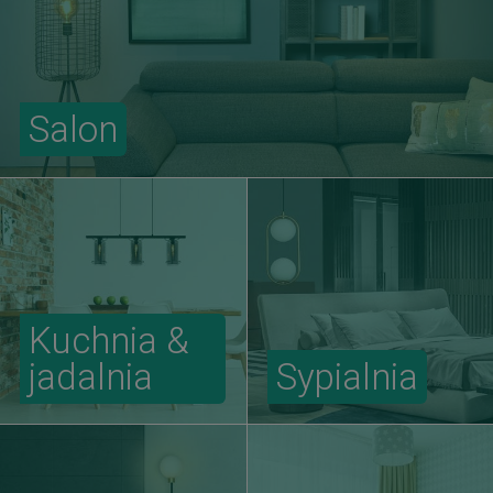
Salon
Kuchnia &
jadalnia
Sypialnia