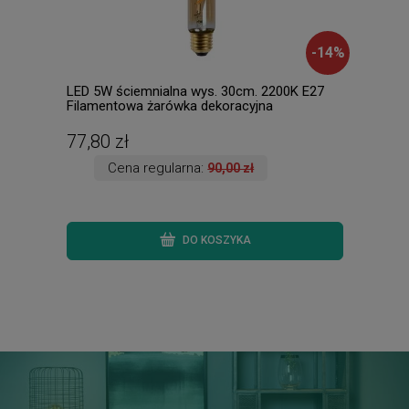
-
14
%
LED 5W ściemnialna wys. 30cm. 2200K E27
JUDI
Filamentowa żarówka dekoracyjna
49035/30/62
77,80 zł
296
Cena regularna:
90,00 zł
DO KOSZYKA