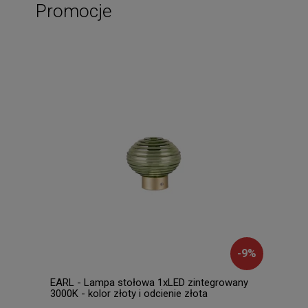
Promocje
-
9
%
EARL - Lampa stołowa 1xLED zintegrowany
FORM
3000K - kolor złoty i odcienie złota
biały