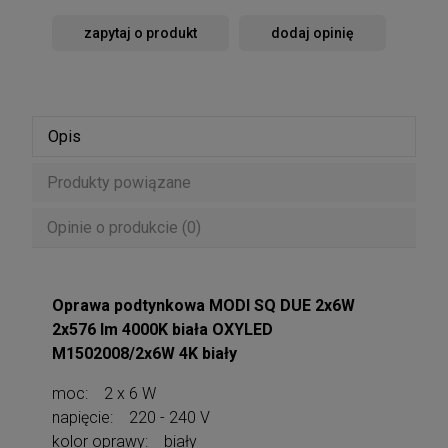
zapytaj o produkt
dodaj opinię
Opis
Produkty powiązane
Opinie o produkcie (0)
Oprawa podtynkowa MODI SQ DUE 2x6W
2x576 lm 4000K biała OXYLED
M1502008/2x6W 4K biały
moc: 2 x 6 W
napięcie: 220 - 240 V
kolor oprawy: biały