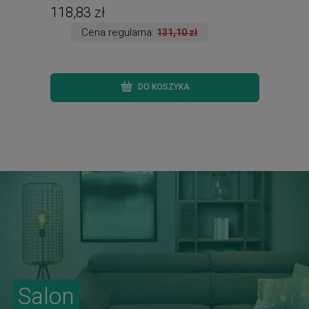
118,83 zł
209
Cena regularna:
131,10 zł
DO KOSZYKA
Salon