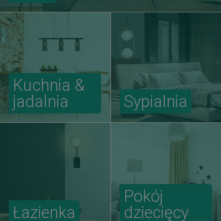
Kuchnia &
jadalnia
Sypialnia
Pokój
Łazienka
dziecięcy