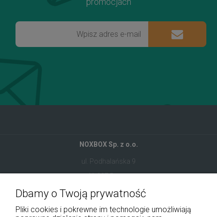
promocjach
NOXBOX Sp. z o.o.
ul. Podhalańska 9
41-907 Bytom
Dbamy o Twoją prywatność
+48 534 555 344
Pliki cookies i pokrewne im technologie umożliwiają
sklep@noxbox.pl