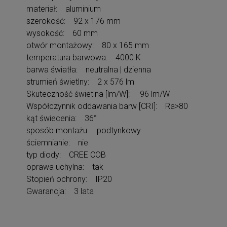
materiał: aluminium
szerokość: 92 x 176 mm
wysokość: 60 mm
otwór montażowy: 80 x 165 mm
temperatura barwowa: 4000 K
barwa światła: neutralna | dzienna
strumień świetlny: 2 x 576 lm
Skuteczność świetlna [lm/W]: 96 lm/W
Współczynnik oddawania barw [CRI]: Ra>80
kąt świecenia: 36°
sposób montażu: podtynkowy
ściemnianie: nie
typ diody: CREE COB
oprawa uchylna: tak
Stopień ochrony: IP20
Gwarancja: 3 lata