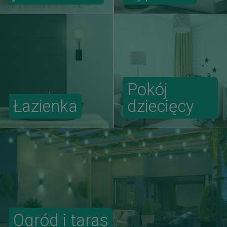
Pokój
Łazienka
dziecięcy
Ogród i taras