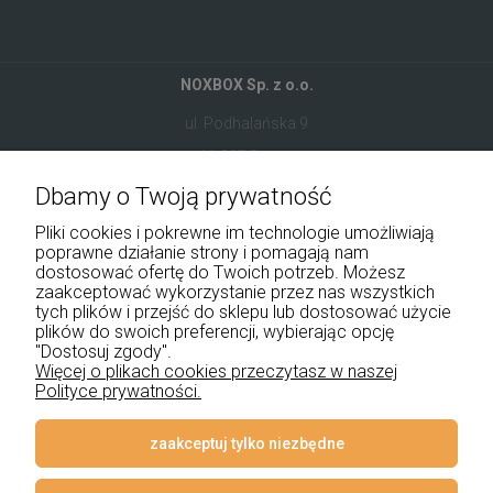
NOXBOX Sp. z o.o.
ul. Podhalańska 9
41-907 Bytom
Dbamy o Twoją prywatność
+48 534 555 344
Pliki cookies i pokrewne im technologie umożliwiają
sklep@noxbox.pl
poprawne działanie strony i pomagają nam
dostosować ofertę do Twoich potrzeb. Możesz
zaakceptować wykorzystanie przez nas wszystkich
Pomoc
tych plików i przejść do sklepu lub dostosować użycie
plików do swoich preferencji, wybierając opcję
Moje konto
"Dostosuj zgody".
Więcej o plikach cookies przeczytasz w naszej
Polityce prywatności.
Płatności i dostawa
Informacje
zaakceptuj tylko niezbędne
O nas