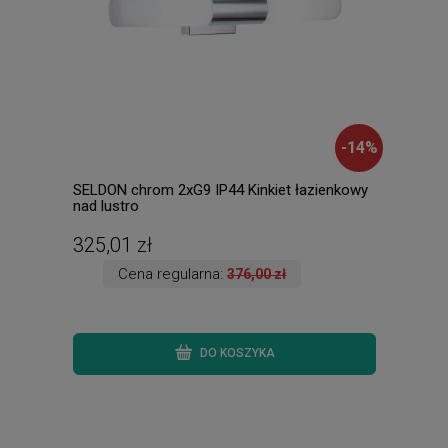
-
14
%
SELDON chrom 2xG9 IP44 Kinkiet łazienkowy
CHAP
nad lustro
325,01 zł
241
Cena regularna:
376,00 zł
DO KOSZYKA