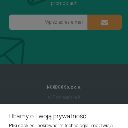
promocjach
NOXBOX Sp. z o.o.
ul. Podhalańska 9
41-907 Bytom
Dbamy o Twoją prywatność
+48 534 555 344
Pliki cookies i pokrewne im technologie umożliwiają