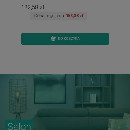
132,58 zł
258
Cena regularna:
153,38 zł
DO KOSZYKA
Salon