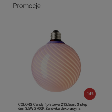
Promocje
-
14
%
COLORS Candy fioletowa Ø12,5cm, 3 step
JOOS
dim 3,5W 2700K Żarówka dekoracyjna