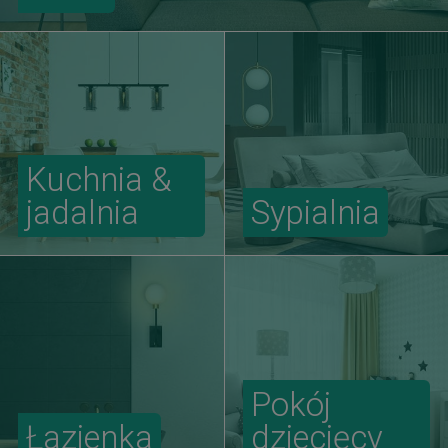
Kuchnia &
jadalnia
Sypialnia
Pokój
Łazienka
dziecięcy