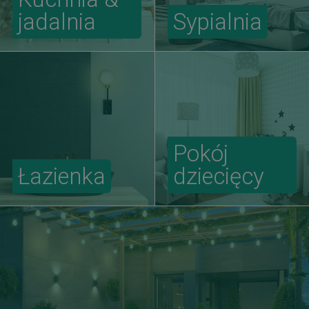
jadalnia
Sypialnia
Pokój
Łazienka
dziecięcy