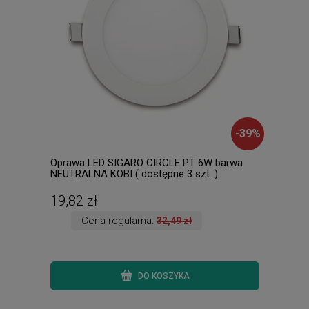
-
39
%
Oprawa LED SIGARO CIRCLE PT 6W barwa
Anai
NEUTRALNA KOBI ( dostępne 3 szt. )
Raba
Wysy
19,82 zł
133
Cena regularna:
32,49 zł
DO KOSZYKA