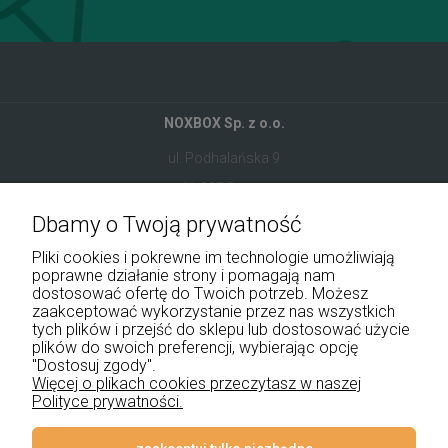
NOXBOX Sp. z o.o.
ul. Podhalańska 9
41-907 Bytom
Dbamy o Twoją prywatność
+48 534 555 344
Pliki cookies i pokrewne im technologie umożliwiają
sklep@noxbox.pl
poprawne działanie strony i pomagają nam
dostosować ofertę do Twoich potrzeb. Możesz
zaakceptować wykorzystanie przez nas wszystkich
Pomoc
tych plików i przejść do sklepu lub dostosować użycie
plików do swoich preferencji, wybierając opcję
"Dostosuj zgody".
Moje konto
Więcej o plikach cookies przeczytasz w naszej
Polityce prywatności.
Płatności i dostawa
Informacje