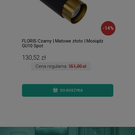
-
14
%
FLORIS Czarny | Matowe złoto | Mosiądz
FRAN
GU10 Spot
ście
130,52 zł
960
Cena regularna:
151,00 zł
DO KOSZYKA