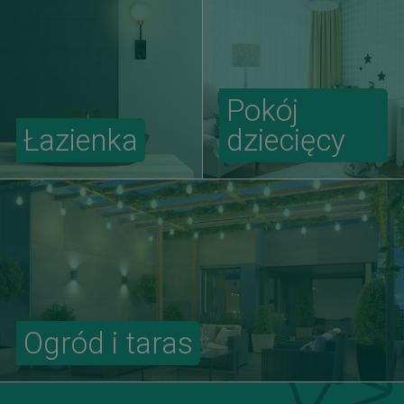
Pokój
Łazienka
dziecięcy
Ogród i taras