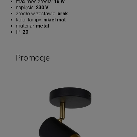
max moc źródła:
18 W
napięcie:
230 V
źródło w zestawie:
brak
kolor lampy:
nikiel mat
materiał:
metal
IP:
20
Promocje