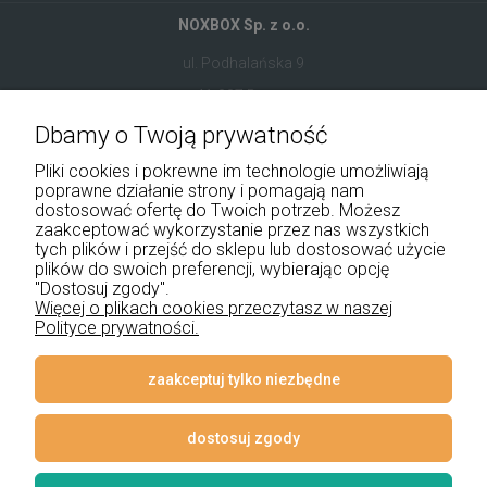
NOXBOX Sp. z o.o.
ul. Podhalańska 9
41-907 Bytom
Dbamy o Twoją prywatność
+48 534 555 344
Pliki cookies i pokrewne im technologie umożliwiają
sklep@noxbox.pl
poprawne działanie strony i pomagają nam
dostosować ofertę do Twoich potrzeb. Możesz
zaakceptować wykorzystanie przez nas wszystkich
Pomoc
tych plików i przejść do sklepu lub dostosować użycie
plików do swoich preferencji, wybierając opcję
"Dostosuj zgody".
Moje konto
Więcej o plikach cookies przeczytasz w naszej
Polityce prywatności.
Płatności i dostawa
Informacje
zaakceptuj tylko niezbędne
O nas
dostosuj zgody