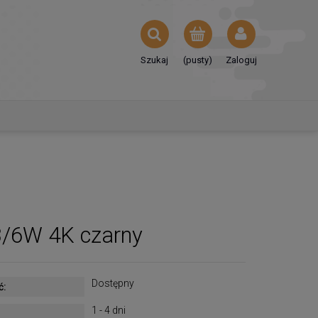
Szukaj
(pusty)
Zaloguj
/6W 4K czarny
Dostępny
ć:
1 - 4 dni