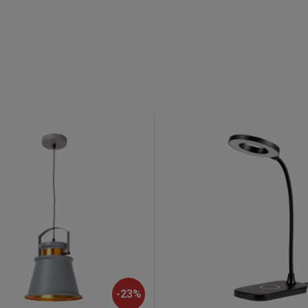
-
23
%