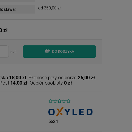
od 350,00 zł
ostawa:
0 zł
szt.
DO KOSZYKA
erska
18,00 zł
. Płatność przy odbiorze
26,00 zł
.
nPost
14,00 zł
. Odbiór osobisty
0 zł
5624