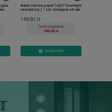
cyjna
Adela Ciemny popiel 1xE27 Downlight
pka
zewnętrzny ( 1 szt. dostępna od ręki.
ki.
Wysyłka 24 h. )
148,80 zł
Cena regularna:
186,00 zł
DO KOSZYKA