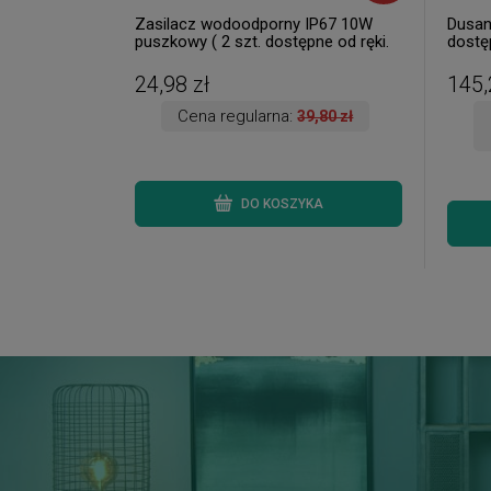
Zasilacz wodoodporny IP67 10W
Dusan
puszkowy ( 2 szt. dostępne od ręki.
dostęp
Wysyłka 24 h. )
24,98 zł
145,
Cena regularna:
39,80 zł
DO KOSZYKA