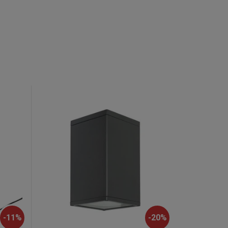
-
11
%
-
20
%