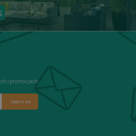
s
ach i promocjach
zapisz się