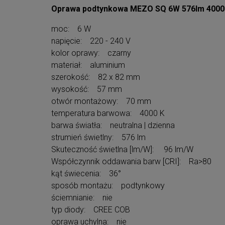
Oprawa podtynkowa MEZO SQ 6W 576lm 4000
moc: 6 W
napięcie: 220 - 240 V
kolor oprawy: czarny
materiał: aluminium
szerokość: 82 x 82 mm
wysokość: 57 mm
otwór montażowy: 70 mm
temperatura barwowa: 4000 K
barwa światła: neutralna | dzienna
strumień świetlny: 576 lm
Skuteczność świetlna [lm/W]: 96 lm/W
Współczynnik oddawania barw [CRI]: Ra>80
kąt świecenia: 36°
sposób montażu: podtynkowy
ściemnianie: nie
typ diody: CREE COB
oprawa uchylna: nie