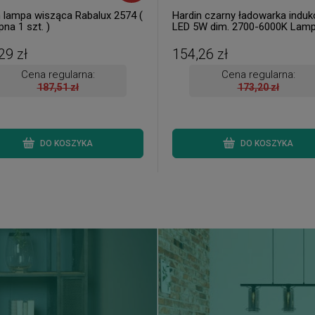
 lampa wisząca Rabalux 2574 (
Hardin czarny ładowarka induk
na 1 szt. )
LED 5W dim. 2700-6000K Lam
stołowa ( 1 szt. dostępna od rę
Wysyłka 24 h. )
29 zł
154,26 zł
Cena regularna:
Cena regularna:
187,51 zł
173,20 zł
DO KOSZYKA
DO KOSZYKA