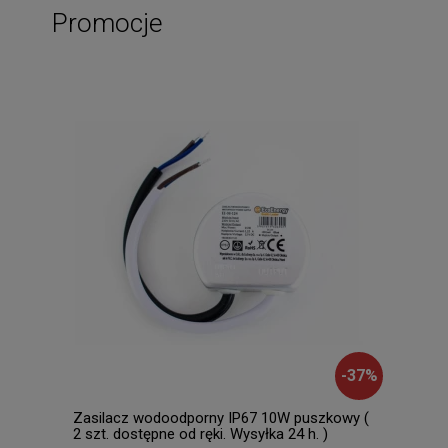
Promocje
-
37
%
Zasilacz wodoodporny IP67 10W puszkowy (
Dusa
2 szt. dostępne od ręki. Wysyłka 24 h. )
dost