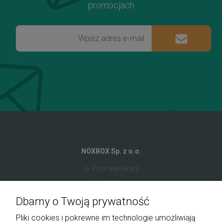
promocjach
NOXBOX Sp. z o.o.
ul. Podhalańska 9
41-907 Bytom
Dbamy o Twoją prywatność
+48 534 555 344
Pliki cookies i pokrewne im technologie umożliwiają