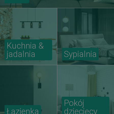
Kuchnia &
jadalnia
Sypialnia
Pokój
Łazienka
dziecięcy