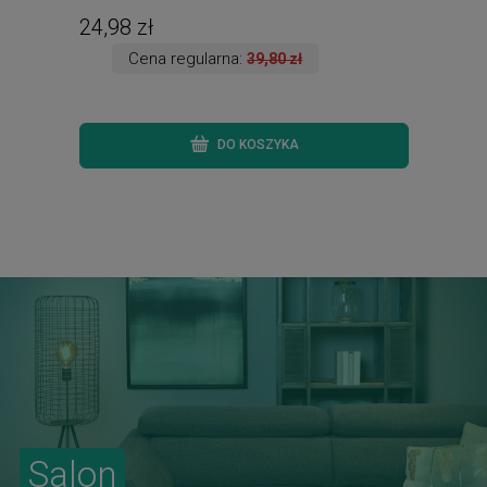
24,98 zł
145
Cena regularna:
39,80 zł
DO KOSZYKA
Salon