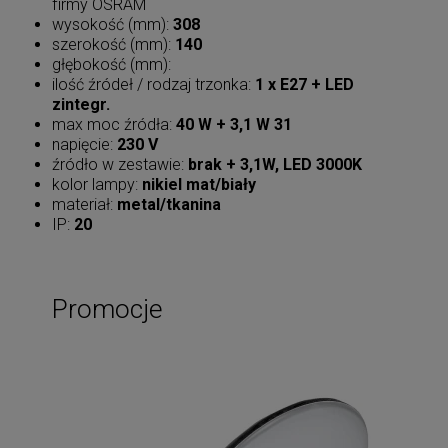
firmy OSRAM
wysokość (mm):
308
szerokość (mm):
140
głębokość (mm):
ilość źródeł / rodzaj trzonka:
1 x E27 + LED
zintegr.
max moc źródła:
40 W + 3,1 W 31
napięcie:
230 V
źródło w zestawie:
brak + 3,1W, LED 3000K
kolor lampy:
nikiel mat/biały
materiał:
metal/tkanina
IP:
20
Promocje