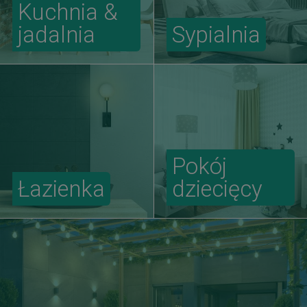
Kuchnia &
jadalnia
Sypialnia
Pokój
Łazienka
dziecięcy