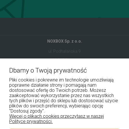
NOXBOX Sp. z o.o.
ul. Podhalańska 9
41-907 Bytom
Dbamy o Twoją prywatność
+48 534 555 344
Pliki cookies i pokrewne im technologie umożliwiają
sklep@noxbox.pl
poprawne działanie strony i pomagają nam
dostosować ofertę do Twoich potrzeb. Możesz
zaakceptować wykorzystanie przez nas wszystkich
Pomoc
tych plików i przejść do sklepu lub dostosować użycie
plików do swoich preferencji, wybierając opcję
Moje konto
"Dostosuj zgody".
Więcej o plikach cookies przeczytasz w naszej
Polityce prywatności.
Płatności i dostawa