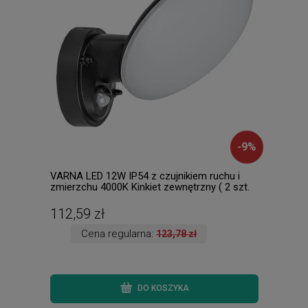
-
9
%
VARNA LED 12W IP54 z czujnikiem ruchu i
Chri
zmierzchu 4000K Kinkiet zewnętrzny ( 2 szt.
5886
dostępne od ręki. Wysyłka 24 h. )
112,59 zł
165
Cena regularna:
123,78 zł
DO KOSZYKA