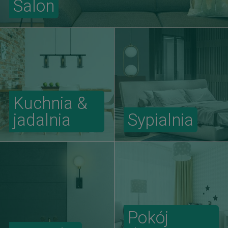
Salon
Kuchnia &
jadalnia
Sypialnia
Pokój