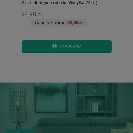
2 szt. dostępne od ręki. Wysyłka 24 h. )
dost
24,98 zł
145
Cena regularna:
39,80 zł
DO KOSZYKA