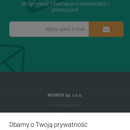
otrzymywać informacje o nowościach i
promocjach
NOXBOX Sp. z o.o.
ul. Podhalańska 9
41-907 Bytom
Dbamy o Twoją prywatność
+48 534 555 344