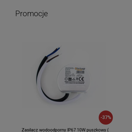
Promocje
-
37
%
Zasilacz wodoodporny IP67 10W puszkowy (
Dusa