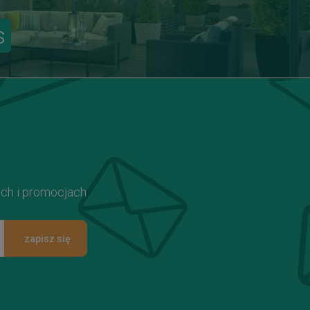
s
ach i promocjach
zapisz się