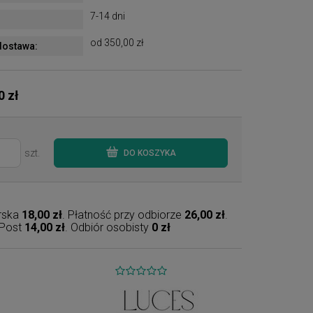
7-14 dni
od 350,00 zł
ostawa:
0 zł
szt.
DO KOSZYKA
erska
18,00 zł
. Płatność przy odbiorze
26,00 zł
.
nPost
14,00 zł
. Odbiór osobisty
0 zł