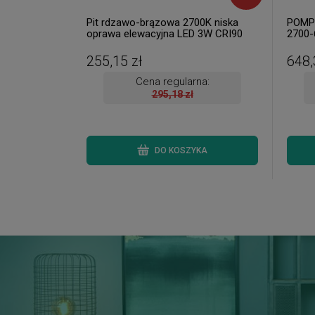
Pit rdzawo-brązowa 2700K niska
POMP 
oprawa elewacyjna LED 3W CRI90
2700-
IP65 Ø7cm
ściem
255,15 zł
648,
Cena regularna:
295,18 zł
DO KOSZYKA