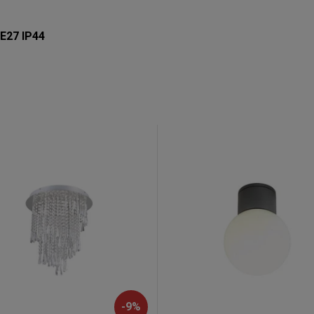
xE27 IP44
-
9
%