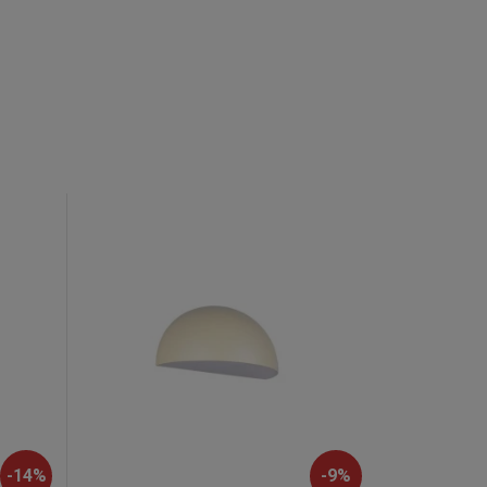
-
14
%
-
9
%