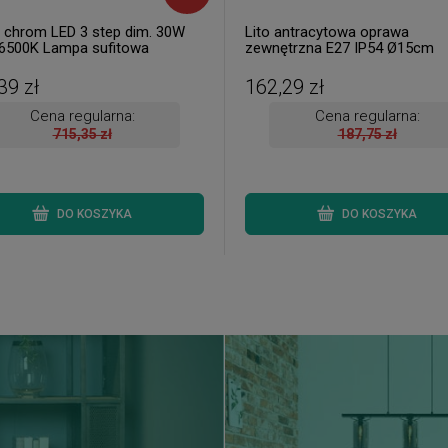
chrom LED 3 step dim. 30W
Lito antracytowa oprawa
6500K Lampa sufitowa
zewnętrzna E27 IP54 Ø15cm
nialna z pilotem
ścienno-sufitowa
39 zł
162,29 zł
Cena regularna:
Cena regularna:
715,35 zł
187,75 zł
DO KOSZYKA
DO KOSZYKA