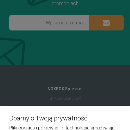
promocjach
NOXBOX Sp. z o.o.
ul. Podhalańska 9
41-907 Bytom
Dbamy o Twoją prywatność
+48 534 555 344
Pliki cookies i pokrewne im technologie umożliwiają