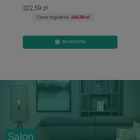
24 h. )
dost
322,59 zł
41,
Cena regularna:
369,09 zł
DO KOSZYKA
Salon