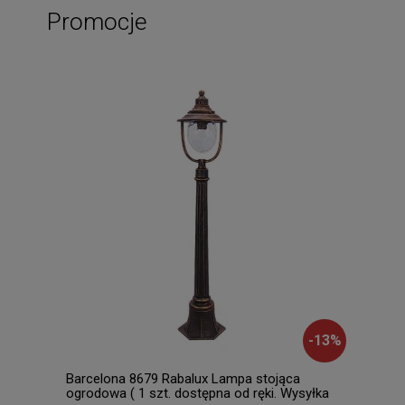
Promocje
-
13
%
Barcelona 8679 Rabalux Lampa stojąca
Flam
ogrodowa ( 1 szt. dostępna od ręki. Wysyłka
zewn