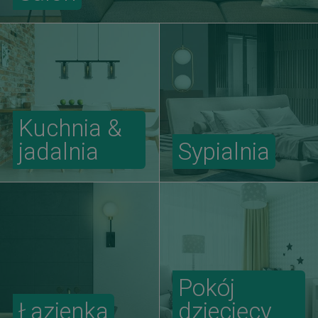
Kuchnia &
jadalnia
Sypialnia
Pokój
Łazienka
dziecięcy