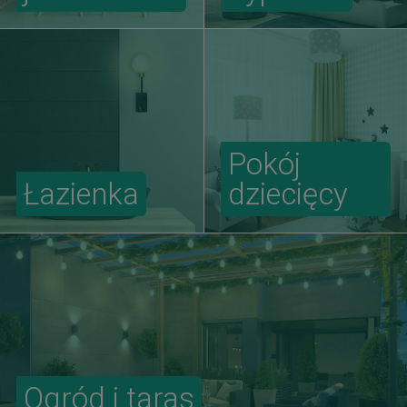
Pokój
Łazienka
dziecięcy
Ogród i taras