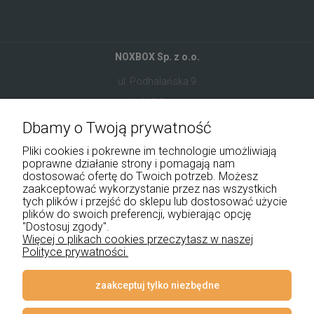
NOXBOX Sp. z o.o.
ul. Podhalańska 9
41-907 Bytom
Dbamy o Twoją prywatność
+48 534 555 344
Pliki cookies i pokrewne im technologie umożliwiają
sklep@noxbox.pl
poprawne działanie strony i pomagają nam
dostosować ofertę do Twoich potrzeb. Możesz
zaakceptować wykorzystanie przez nas wszystkich
Pomoc
tych plików i przejść do sklepu lub dostosować użycie
plików do swoich preferencji, wybierając opcję
Moje konto
"Dostosuj zgody".
Więcej o plikach cookies przeczytasz w naszej
Polityce prywatności.
Płatności i dostawa
Informacje
zaakceptuj tylko niezbędne
O nas