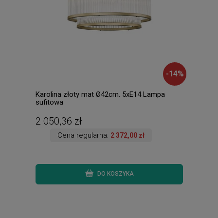
-
14
%
Karolina złoty mat Ø42cm. 5xE14 Lampa
Davo
sufitowa
2 050,36 zł
124
Cena regularna:
2 372,00 zł
DO KOSZYKA