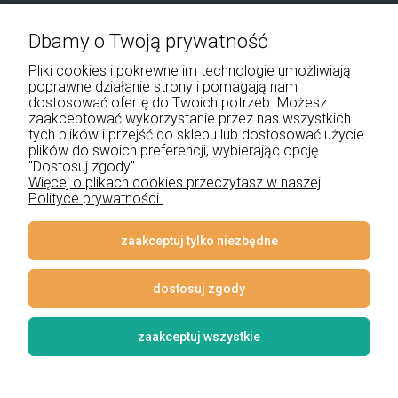
41-907 Bytom
Dbamy o Twoją prywatność
+48 534 555 344
Pliki cookies i pokrewne im technologie umożliwiają
sklep@noxbox.pl
poprawne działanie strony i pomagają nam
dostosować ofertę do Twoich potrzeb. Możesz
zaakceptować wykorzystanie przez nas wszystkich
Pomoc
tych plików i przejść do sklepu lub dostosować użycie
plików do swoich preferencji, wybierając opcję
"Dostosuj zgody".
Moje konto
Więcej o plikach cookies przeczytasz w naszej
Polityce prywatności.
Płatności i dostawa
Informacje
zaakceptuj tylko niezbędne
O nas
dostosuj zgody
zaakceptuj wszystkie
© 2026 www.lampynox.pl | Projekt graficzny artorange studio