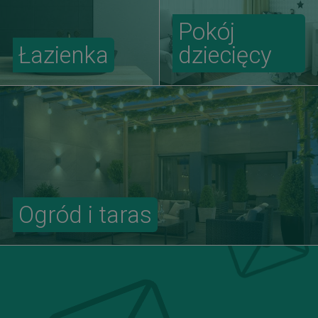
Pokój
Łazienka
dziecięcy
Ogród i taras