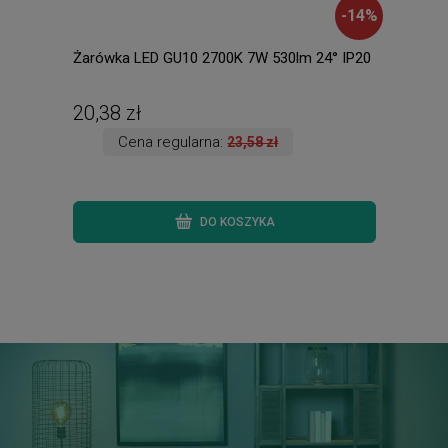
-
14
%
Żarówka LED GU10 2700K 7W 530lm 24° IP20
COLO
wys.
ogro
zmie
20,38 zł
369
Cena regularna:
23,58 zł
DO KOSZYKA