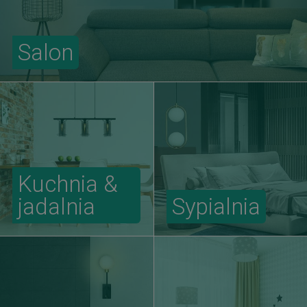
Salon
Kuchnia &
jadalnia
Sypialnia