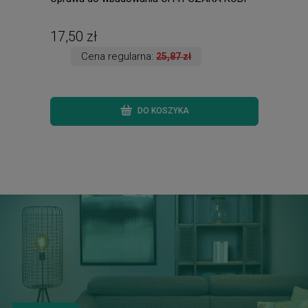
ście
ręki.
17,50 zł
135
Cena regularna:
25,87 zł
DO KOSZYKA