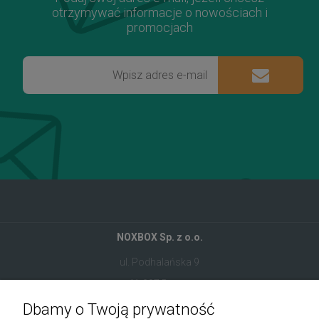
otrzymywać informacje o nowościach i
promocjach
NOXBOX Sp. z o.o.
ul. Podhalańska 9
41-907 Bytom
Dbamy o Twoją prywatność
+48 534 555 344