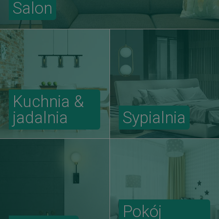
Salon
Kuchnia &
jadalnia
Sypialnia
Pokój